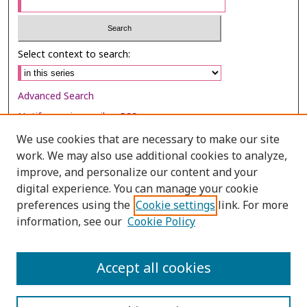
Select context to search:
Advanced Search
Notify me via email or
RSS
We use cookies that are necessary to make our site
Browse
work. We may also use additional cookies to analyze,
Collections
improve, and personalize our content and your
digital experience. You can manage your cookie
Disciplines
preferences using the
Cookie settings
link. For more
Authors
information, see our
Cookie Policy
Author Corner
Author FAQ
Accept all cookies