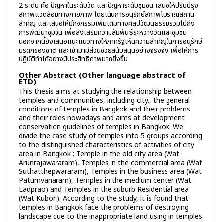
2 ระดับ คือ ปัญหาในระดับวัด และปัญหาระดับชุมชน เสนอให้ปรับปรุง
สภาพแวดล้อมทางกายภาพ โดยเน้นการอนุรักษ์สภาพโบราณสถาน
สำคัญ และเสนอให้มีกิจกรรมเพิ่มเติมทางศิลปวัฒนธรรมรวมไปถึง
การพัฒนาชุมชน เพื่อส่งเสริมความสัมพันธ์ระหว่างวัดและชุมชน
นอกจากนี้ยังเสนอแนะแนวทางให้ภาครัฐเห็นความสำคัญในการอนุรักษ์
มรดกของชาติ และเข้ามามีส่วนช่วยสนับสนุนอย่างจริงจัง เพื่อให้การ
ปฏิบัติทำได้อย่างมีประสิทธิภาพมากยิ่งขึ้น
Other Abstract (Other language abstract of
ETD)
This thesis aims at studying the relationship between
temples and communities, including city., the general
conditions of temples in Bangkok and their problems
and their roles nowadays and aims at development
conservation guidelines of temples in Bangkok. We
divide the case study of temples into 5 groups according
to the distinguished characteristics of activities of city
area in Bangkok : Temple in the old city area (Wat
Arunrajawararam), Temples in the commercial area (Wat
Suthatthepwararam), Temples in the business area (Wat
Patumvanaram), Temples in the medium center (Wat
Ladprao) and Temples in the suburb Residential area
(Wat Kubon). According to the study, it is found that
temples in Bangkok face the problems of destroying
landscape due to the inappropriate land using in temples