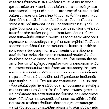
การศึกษาครั้งนี้มีวัตถุประสงค์เพื่อศึกษาความสัมพันธ์ระหว่างวัดกับ
ชุมชนและเมือง สภาพโดยทั่วไปของวัดในกรุงเทพฯ สภาพปัญหาและ
บทบาทของวัดในปัจจุบัน เพื่อเสนอแนะแนวทางการพัฒนาและอนุรักษ์
วัดในกรุงเทพมหานคร ในการศึกษาได้แบ่งกลุ่มพื้นที่ศึกษาและกำหนด
วัดกรณีศึกษาออกเป็น 5 กลุ่ม ได้แก่ วัดในเขตเมืองเก่า (วัดอรุณ
ราชวราราม) วัดในเขตพาณิชยกรรม (วัดสุทัศน์เทพวราราม) วัดในเขต
ธุรกิจ (วัดปทุมวนาราม) วัดเขตศูนย์กลางขนาดย่อม (วัดลาดพร้าว) วัด
ในเขตพักอาศัยชานเมือง (วัดคู้บอน) โดยแบ่งตามลักษณะเด่นเชิง
กิจกรรมของพื้นที่เมืองในกรุงเทพมหานคร จากการศึกษาพบว่า วัดใน
กรุงเทพมหานครประสบปัญหาการถูกทำลายสภาพภูมิทัศน์ อันเนื่องมา
จากกิจกรรมการใช้ที่ดินในบริเวณวัดที่มีลักษณะไม่เหมาะสม ทำให้ขาด
ความสงบและขัดต่อบทบาทในการเป็นศาสนสถาน การเพิ่มบทบาท
ของวัดในด้านการท่องเที่ยวที่ขาดการวางแผนอย่างระมัดระวัง เป็น
ส่วนทำลายเอกลักษณ์ของวัด สภาพความเสื่อมโทรมของศิลปโบราณ
สถาน ซึ่งขาดการทำนุบำรุงอย่างถูกต้อง และผลกระทบจากสภาวะเป็น
พิษของสิ่งแวดล้อมเมือง รวมไปถึงสภาพความแออัดทรุดโทรมของ
ชุมชนแวดล้อมวัดมีส่วนทำให้วัดขาดความงาม บาทบาทของวัดที่เคยมี
ต่อชุมชนในลักษณะสร้างสรรค์มีความสำคัญลดน้อยลง โดยมีสถาบัน
อื่นมารับหน้าที่แทน เช่น โรงเรียน สภาสังคมสงเคราะห์ และบทบาทที่
เพิ่มมากขึ้นในปัจจุบัน คือ การใช้วัดเป็นสถานที่จอดรถและการให้บริการ
ทางด้านการฌาปนกิจ จึงกล่าวได้ว่าวัดมีกิจกรรมทางเศรษฐกิจเพิ่มขึ้น
และที่ทำให้เกิดความพลุกพล่านสับสนภายในบริเวณวัด นอกจากนี้ความ
ประพฤติอันไม่เหมาะสมของสงฆ์มีส่วนทำลายภาพพจน์ที่ดีของวัดที่มี
ต่อประชาชน การศึกษานี้จึงเป็นการศึกษาถึงปัญหาของวัดและชุมชน
และได้ให้ข้อเสนอแนะในการแก้ปัญหาดังกล่าว โดยจัดระดับปัญหาเป็น