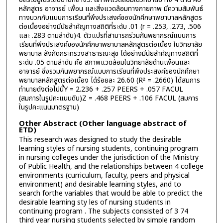
หลักสูตร อาจารย์ เพื่อน และสิ่งแวดล้อมทางกายภาพ มีความสัมพันธ์
ทางบวกกับแบบการเรียนที่พึงประสงค์ของนักศึกษาพยาบาลหลักสูตร
ต่อเนื่องอย่างมีนัยสำคัญทางสถิติที่ระดับ .01 (r = .253, .273, .506
และ .283 ตามลำดับ)4. ตัวแปรที่สามารถร่วมกันพยากรณ์แบบการ
เรียนที่พึงประสงค์ของนักศึกษาพยาบาลหลักสูตรต่อเนื่อง ในวิทยาลัย
พยาบาล สังกัดกระทรวงสาธารณะสุข ได้อย่างมีนัยสำคัญทางสถิติที่
ระดับ .05 ตามลำดับ คือ สภาพแวดล้อมในวิทยาลัยด้านเพื่อนและ
อาจารย์ ซึ่งรวมกันพยากรณ์แบบการเรียนที่พึงประสงค์ของนักศึกษา
พยาบาลหลักสูตรต่อเนื่อง ได้ร้อยละ 26.60 (R² = .2660) ได้สมการ
ทำนายดังต่อไปนี้Y = 2.236 + .257 PEERS + .057 FACUL
(สมการในรูปคะแนนดิบ)Z = .468 PEERS + .106 FACUL (สมการ
ในรูปคะแนนมาตรฐาน)
Other Abstract (Other language abstract of
ETD)
This research was designed to study the desirable
learning styles of nursing students, continuing program
in nursing colleges under the jurisdiction of the Ministry
of Public Health, and the relationships between 4 college
environments (curriculum, faculty, peers and physical
environment) and desirable learning styles, and to
search forthe variables that would be able to predict the
desirable learning sty les of nursing students in
continuing program . The subjects consisted of 3 74
third year nursing students selected by simple random