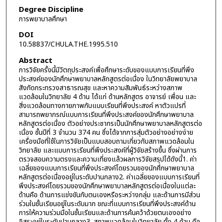
Degree Discipline
การพยาบาลศึกษา
DOI
10.58837/CHULA.THE.1995.510
Abstract
การวิจัยครั้งนี้มีวัตถุประสงค์เพื่อศึกษาระดับของแบบการเรียนที่พึง
ประสงค์ของนักศึกษาพยาบาลหลักสูตรต่อเนื่อง ในวิทยาลัยพยาบาล
สังกัดกระทรวงสาธารณสุข และหาความสัมพันธ์ระหว่างสภาพ
แวดล้อมในวิทยาลัย 4 ด้าน ได้แก่ ด้านหลักสูตร อาจารย์ เพื่อน และ
สิ่งแวดล้อมทางกายภาพกับแบบเรียนที่พึงประสงค์ หาตัวแปรที่
สามารถพยากรณ์แบบการเรียนที่พึงประสงค์ของนักศึกษาพยาบาล
หลักสูตรต่อเนื่อง ตัวอย่างประชากรเป็นนักศึกษาพยาบาลหลักสูตรต่อ
เนื่อง ชั้นปีที่ 3 จำนวน 374 คน ซึ่งได้จากการสุ่มตัวอย่างอย่างง่าย
เครื่องมือที่ใช้ในการวิจัยเป็นแบบสอบถามเกี่ยวกับสภาพแวดล้อมใน
วิทยาลัย และแบบการเรียนที่พึงประสงค์ที่ผู้วิจัยสร้างขึ้น ซึ่งผ่านการ
ตรวจสอบความตรงและความเที่ยงแล้วผลการวิจัยสรุปได้ดังนี้1. ค่า
เฉลี่ยของแบบการเรียนที่พึงประสงค์โดยรวมของนักศึกษาพยาบาล
หลักสูตรต่อเนื่องอยู่ในระดับปานกลาง2. ค่าเฉลี่ยของแบบการเรียนที่
พึงประสงค์โดยรวมของนักศึกษาพยาบาลหลักสูตรต่อเนื่องในแต่ละ
ด้านคือ ด้านการแข่งขันกับตนเองหรือระหว่างกลุ่ม และด้านการมีส่วน
ร่วมในชั้นเรียนอยู่ในระดับมาก ขณะที่แบบการเรียนที่พึงประสงค์ด้าน
การให้ความร่วมมือในชั้นเรียนและด้านการค้นคว้าด้วยตนเองอย่าง
อิสระอยู่ในระดับปานกลาง3. สภาพแวดล้อมในวิทยาลัย ทั้ง 4 ด้าน คือ