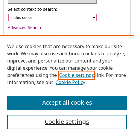
Select context to search:
Advanced Search
Notify me via email or
RSS
We use cookies that are necessary to make our site
Browse
work. We may also use additional cookies to analyze,
Collections
improve, and personalize our content and your
digital experience. You can manage your cookie
Disciplines
preferences using the
Cookie settings
link. For more
Authors
information, see our
Cookie Policy
Author Corner
Author FAQ
Accept all cookies
Cookie settings