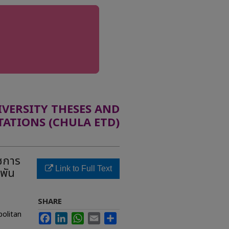
ERSITY THESES AND
TATIONS (CHULA ETD)
ชการ
Link to Full Text
พัน
SHARE
politan
Facebook
LinkedIn
WhatsApp
Email
Share