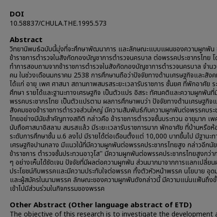
DOI
10.58837/CHULA.THE.1995.573
Abstract
วิทยานิพนธ์ฉบับนี้มุ่งที่จะศึกษาพัฒนาการ และลักษณะแบบแผนของความผูกพัน
ข้าราชการตำรวจในสังกัดกองบัญชาการตำรวจนครบาล ต่อพรรคประชากรไทย โด
ทำการสอบถามจากข้าราชการตำรวจในสังกัดกองบัญชาการตำรวจนครบาล จำน
คน ในช่วงเดือนมกราคม 2538 การศึกษานถือว่าปัจจัยทางด้านเศรษฐกิจและสังค
ได้แก่ อายุ เพศ ศาสนา สถานภาพสมรสระยะเวลารับราชการ ชั้นยศ ที่พักอาศัย ร
ศึกษา รายได้และฐานะทางเศรษฐกิจ เป็นตัวแปร อิสระ ทัศนคติและความผูกพันที่ม
พรรคบระชากรไทย เป็นตัวแปรตาม ผลการศึกษาพบว่า ปัจจัยทางด้านเศรษฐกิจ
สังคมของข้าราชการตำรวจส่วนใหญ่ มีความสัมพันธ์กับความผูกพันต่อพรรคบระ
ไทยอย่างมีนัยสำคัญทางสถิติ กล่าวคือ ข้าราชการตำรวจชั้นบระทวน อายุมาก เ
นับถือศาสนาอิสลาม สมรสแล้ว มีระยะเวลารับราชการมาก พักอาศัย ที่บ้านหรือห้อ
ระดับการศึกษาชั้น ม.6 ลงไป มีรายได้ต่อเดือนตั้งแต่ 10,000 บาทขึ้นไป มีฐานะท
เศรษฐกิจปานกลาง มีแนวใน้ที่มีความผูกพันต่อพรรคประชากรไทยสูง กล่าวอีกนัย 
ข้าราชการ ตำรวจชั้นประทวนอาวุโส" มีความผูกพันต่อพรรคประชากรไทยสูงกว่ากลุ
ๆ อย่างเห็นได้ชัดเจน ปัจจัยที่มีผลต่อความผูกพัน ส่วนมากมาจากการแลกเปลี่ย
ประโยชน์กับพรรคและมีความประทับใจต่อพรรค ทั้งตัวหัวหน้าพรรค นโยบาย อุด
และผู้สมัครในนามพรรค ลักษณะของความผูกพันดังกล่าวนี้ มีความแน่นแฟ้นถึงขั
เข้าไปมีส่วนร่วมในกิจกรรมของพรรค
Other Abstract (Other language abstract of ETD)
The objective of this research is to investigate the development