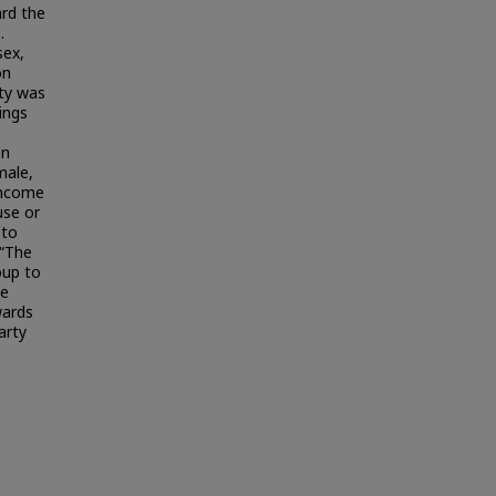
ard the
.
sex,
on
rty was
ings
en
male,
income
use or
 to
 “The
oup to
he
wards
arty