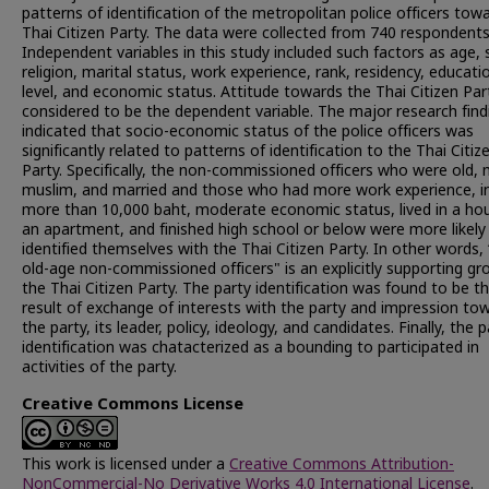
patterns of identification of the metropolitan police officers tow
Thai Citizen Party. The data were collected from 740 respondents
Independent variables in this study included such factors as age, 
religion, marital status, work experience, rank, residency, educati
level, and economic status. Attitude towards the Thai Citizen Pa
considered to be the dependent variable. The major research find
indicated that socio-economic status of the police officers was
significantly related to patterns of identification to the Thai Citiz
Party. Specifically, the non-commissioned officers who were old, 
muslim, and married and those who had more work experience, 
more than 10,000 baht, moderate economic status, lived in a ho
an apartment, and finished high school or below were more likely
identified themselves with the Thai Citizen Party. In other words,
old-age non-commissioned officers" is an explicitly supporting gr
the Thai Citizen Party. The party identification was found to be t
result of exchange of interests with the party and impression to
the party, its leader, policy, ideology, and candidates. Finally, the p
identification was chatacterized as a bounding to participated in
activities of the party.
Creative Commons License
This work is licensed under a
Creative Commons Attribution-
NonCommercial-No Derivative Works 4.0 International License
.