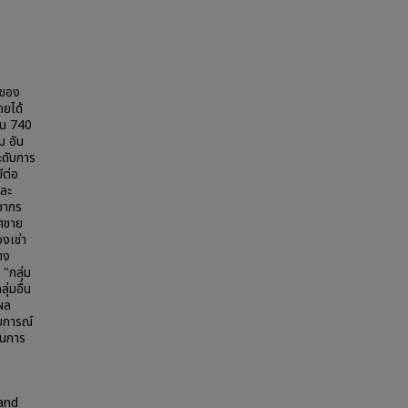
 ของ
ยได้
วน 740
ม อัน
ะดับการ
ีต่อ
และ
ชากร
พศชาย
งเช่า
าง
"กลุ่ม
่มอื่น
นผล
มการณ์
้นการ
 and