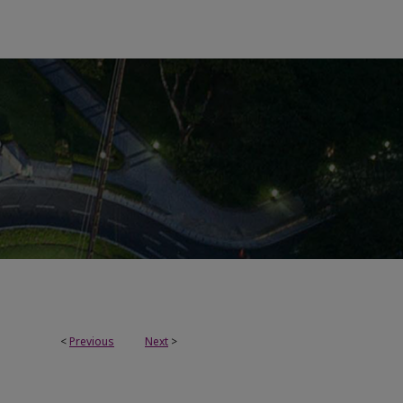
<
Previous
Next
>