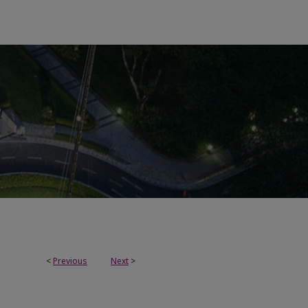
<
Previous
Next
>