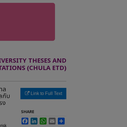
ERSITY THESES AND
TATIONS (CHULA ETD)
บาล
Link to Full Text
ลกับ
รง
SHARE
Facebook
LinkedIn
WhatsApp
Email
Share
risk