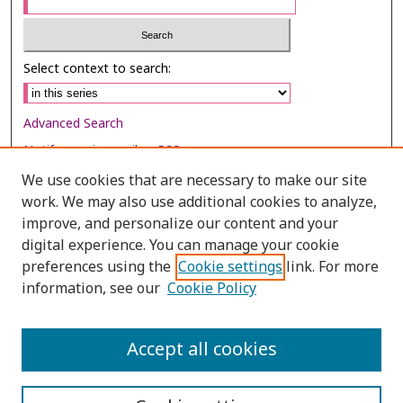
Select context to search:
Advanced Search
Notify me via email or
RSS
We use cookies that are necessary to make our site
Browse
work. We may also use additional cookies to analyze,
improve, and personalize our content and your
Collections
digital experience. You can manage your cookie
Disciplines
preferences using the
Cookie settings
link. For more
Authors
information, see our
Cookie Policy
Author Corner
Accept all cookies
Author FAQ