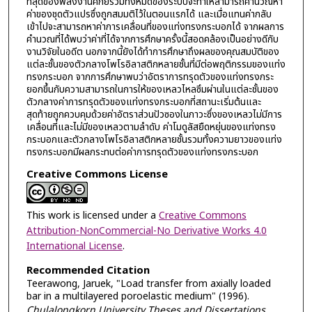
ที่สุดของพลังงานศักย์รวมทั้งหมดของระบบจะทำให้สามารถคำนวณหา
ค่าของชุดตัวแปรซึ่งถูกสมมติไว้ในตอนแรกได้ และเมื่อแทนค่ากลับ
เข้าไปจะสามารถหาค่าการเคลื่อนที่ของแท่งทรงกระบอกได้ จากผลการ
คำนวณที่ได้พบว่าค่าที่ได้จากการศึกษาครั้งนี้สอดคล้องเป็นอย่างดีกับ
งานวิจัยในอดีต นอกจากนี้ยังได้ทำการศึกษาถึงผลของคุณสมบัติของ
แต่ละชั้นของตัวกลางโพโรอิลาสติกหลายชั้นที่มีต่อพฤติกรรมของแท่ง
ทรงกระบอก จากการศึกษาพบว่าอัตราการทรุดตัวของแท่งทรงกระ
ยอกขึ้นกับความสามารถในการให้ของเหลวไหลซึมผ่านในแต่ละชั้นของ
ตัวกลางค่าการทรุดตัวของแท่งทรงกระบอกที่สถานะเริ่มต้นและ
สุดท้ายถูกควบคุมด้วยค่าอัตราส่วนปัวซองในภาวะซึ่งของเหลวไม่มีการ
เคลื่อนที่และไม่มีของเหลวตามลำดับ ค่าโมดูลัสยืดหยุ่นของแท่งทรง
กระบอกและตัวกลางโพโรอิลาสติกหลายชั้นรวมทั้งความยาวของแท่ง
ทรงกระบอกมีผลกระทบต่อค่าการทรุดตัวของแท่งทรงกระบอก
Creative Commons License
This work is licensed under a
Creative Commons
Attribution-NonCommercial-No Derivative Works 4.0
International License
.
Recommended Citation
Teerawong, Jaruek, "Load transfer from axially loaded
bar in a multilayered poroelastic medium" (1996).
Chulalongkorn University Theses and Dissertations