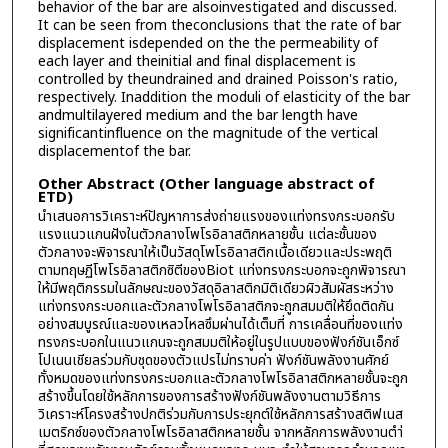
behavior of the bar are alsoinvestigated and discussed.
It can be seen from theconclusions that the rate of bar
displacement isdepended on the the permeability of
each layer and theinitial and final displacement is
controlled by theundrained and drained Poisson's ratio,
respectively. Inaddition the moduli of elasticity of the bar
andmultilayered medium and the bar length have
significantinfluence on the magnitude of the vertical
displacementof the bar.
Other Abstract (Other language abstract of
ETD)
นำเสนอการวิเคราะห์ปัญหาการส่งถ่ายแรงของแท่งทรงกระบอกรับ
แรงแนวแกนฝังในตัวกลางโพโรอิลาสติกหลายชั้น แต่ละชั้นของ
ตัวกลางจะพิจารณาให้เป็นวัสดุโพโรอิลาสติกเนื้อเดียวและประพฤติ
ตามทฤษฏีโพโรอิลาสติกซิตีของBiot แท่งทรงกระบอกจะถูกพิจารณา
ให้มีพฤติกรรมในลักษณะของวัสดุอิลาสติกมิติเดียวผิวสัมผัสระหว่าง
แท่งทรงกระบอกและตัวกลางโพโรอิลาสติกจะถูกสมมติให้ยึดติดกัน
อย่างสมบูรณ์และของเหลวไหลซึมผ่านได้เต็มที่ การเคลื่อนที่ของแท่ง
ทรงกระบอกในแนวแกนจะถูกสมมติให้อยู่ในรูปแบบของฟังก์ชันเอ็กซ์
โปเนนเชียลร่วมกับชุดของตัวแปรไม่ทราบค่า ฟังก์ชันพลังงานศักย์
ทั้งหมดของแท่งทรงกระบอกและตัวกลางโพโรอิลาสติกหลายชั้นจะถูก
สร้างขึ้นโดยใช้หลักการของการสร้างฟังก์ชันพลังงานตามวิธีการ
วิเคราะห์โครงสร้างปกติร่วมกับการประยุกต์ใช้หลักการสร้างสติฟเนส
เมตริกซ์ของตัวกลางโพโรอิลาสติกหลายชั้น จากหลักการพลังงานตำ่