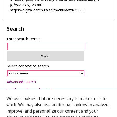
(Chula ETD)
. 29360.
https://digital.car.chula.ac.th/chulaetd/29360
Search
Enter search terms:
Select context to search:
Advanced Search
Notify me via email or
RSS
We use cookies that are necessary to make our site
Browse
work. We may also use additional cookies to analyze,
Collections
improve, and personalize our content and your