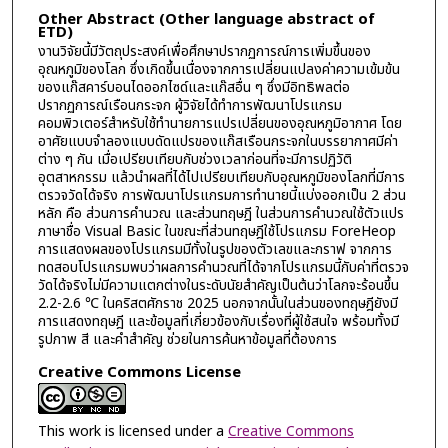
Other Abstract (Other language abstract of
ETD)
งานวิจัยนี้มีวัตถุประสงค์เพื่อศึกษาปรากฏการณ์การเพิ่มขึ้นของ
อุณหภูมิของโลก ซึ่งเกิดขึ้นเนื่องจากการเปลี่ยนแปลงค่าความเข้มข้น
ของแก๊สคาร์บอนไดออกไซด์และแก๊สอื่น ๆ ซึ่งมีอิทธิพลต่อ
ปรากฏการณ์เรือนกระจก ผู้วิจัยได้ทำการพัฒนาโปรแกรม
คอมพิวเตอร์สำหรับใช้ทำนายการแปรเปลี่ยนของอุณหภูมิอากาศ โดย
อาศัยแบบจำลองแบบดัดแปรของแก๊สเรือนกระจกในบรรยากาศมีค่า
ต่าง ๆ กัน เมื่อเปรียบเทียบกับช่วงเวลาก่อนที่จะมีการปฏิวัติ
อุตสาหกรรม แล้วนำผลที่ได้ไปเปรียบเทียบกับอุณหภูมิของโลกที่มีการ
ตรวจวัดได้จริง การพัฒนาโปรแกรมการทำนายนี้แบ่งออกเป็น 2 ส่วน
หลัก คือ ส่วนการคำนวณ และส่วนทฤษฎี ในส่วนการคำนวณใช้ตัวแปร
ภาษาชื่อ Visual Basic ในขณะที่ส่วนทฤษฎีใช้โปรแกรม ForeHeop
การแสดงผลของโปรแกรมมีทั้งในรูปของตัวเลขและกราฟ จากการ
ทดสอบโปรแกรมพบว่าผลการคำนวณที่ได้จากโปรแกรมนี้กับค่าที่ตรวจ
วัดได้จริงไม่มีความแตกต่างในระดับนัยสำคัญเป็นต้นว่าโลกจะร้อนขึ้น
2.2-2.6 ℃ ในคริสตศักราช 2025 นอกจากนั้นในส่วนของทฤษฎียังมี
การแสดงทฤษฎี และข้อมูลที่เกี่ยวข้องกับเรื่องที่ผู้ใช้สนใจ พร้อมทั้งมี
รูปภาพ สี และคำสำคัญ ช่วยในการค้นหาข้อมูลที่ต้องการ
Creative Commons License
This work is licensed under a
Creative Commons