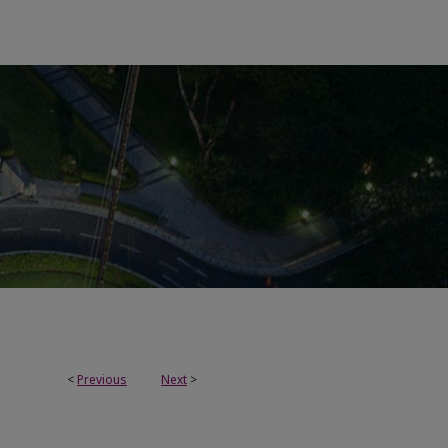
<
Previous
Next
>