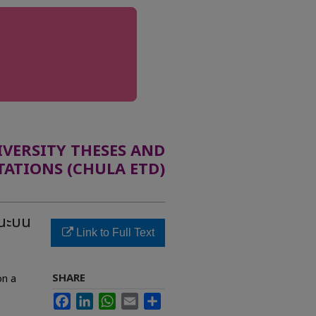
ERSITY THESES AND
TATIONS (CHULA ETD)
หนะบน
Link to Full Text
SHARE
on a
Facebook
LinkedIn
WhatsApp
Email
Share