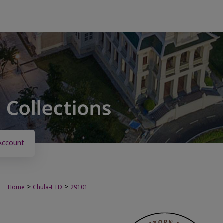
Account
>
>
Home
Chula-ETD
29101