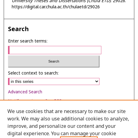
University Theses and Dissertations (Chula ETD)
. 29026.
https://digital.car.chula.ac.th/chulaetd/29026
Search
Enter search terms:
Select context to search:
Advanced Search
Notify me via email or
RSS
We use cookies that are necessary to make our site
Browse
work. We may also use additional cookies to analyze,
Collections
improve, and personalize our content and your
digital experience. You can manage your cookie
Disciplines