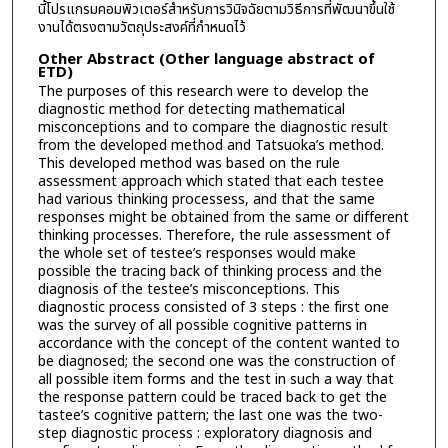
นี้โปรแกรมคอมพิวเตอร์สำหรับการวินิจฉัยตามวิธีการที่พัฒนาขึ้นใช้
งานได้ตรงตามวัตถุประสงค์ที่กำหนดไว้
Other Abstract (Other language abstract of
ETD)
The purposes of this research were to develop the
diagnostic method for detecting mathematical
misconceptions and to compare the diagnostic result
from the developed method and Tatsuoka’s method.
This developed method was based on the rule
assessment approach which stated that each testee
had various thinking processess, and that the same
responses might be obtained from the same or different
thinking processes. Therefore, the rule assessment of
the whole set of testee’s responses would make
possible the tracing back of thinking process and the
diagnosis of the testee’s misconceptions. This
diagnostic process consisted of 3 steps : the first one
was the survey of all possible cognitive patterns in
accordance with the concept of the content wanted to
be diagnosed; the second one was the construction of
all possible item forms and the test in such a way that
the response pattern could be traced back to get the
tastee’s cognitive pattern; the last one was the two-
step diagnostic process : exploratory diagnosis and