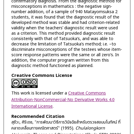
confirmatory diagnosis. From the diagnostic method for
misconceptions in mathematics : the negative sign-
number addition, of a sample of 940 Matayomsuksa 2
students, it was found that the diagnostic result of the
developed method was stable and had criterion-related
validity when the teachers’ diagnostic result were used
as a criterion. This method provided diagnostic result
consistenly with that of Tatsuoka’s, and was able to
decrease the limitation of Tatsuoka’s method; i.e. –to
discriminate misconceptions of the testees whose item-
score response patterns were the same or all zero’s. In
addition, the computer program written from this
diagnostic method functioned as planned.
Creative Commons License
This work is licensed under a
Creative Commons
Attribution-NonCommercial-No Derivative Works 4.0
International License
.
Recommended Citation
สุชีวะ, ศิริเดช, "การพัฒนาวิธีการวินิจฉัยสำหรับตรวจสอบมโนทัศน์ ที่
คลาดเคลื่อนทางคณิตศาสตร์" (1995).
Chulalongkorn