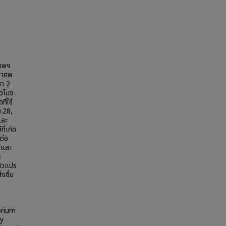
เทพฯ
เผาศพ
ผา 2
ั่วโมง
ี่ใช้
0.28,
และ
ี่เกิด
ต่อ
ิและ
ะ
ตัวแปร
่งอื่น
orium
by