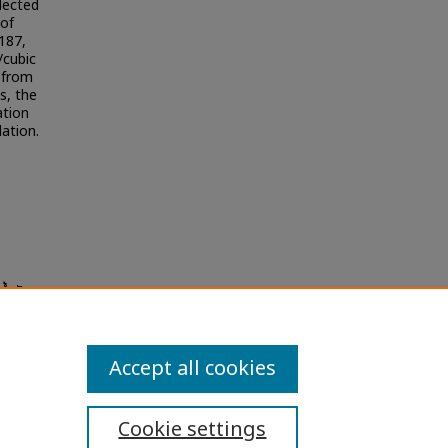
lected
 of
.187,
/cubic
 from
s, the
ation
lation.
น้ำมัน
Accept all cookies
Cookie settings