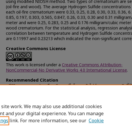
using modified NIOSH method. Two types of crematorium are se
(oil-fire and wood). The average Hydrogen Sulfide concentrations
each oil-fire crematorium were 0.33, 0.25, 0.28, 0.30, 0.33, 0.36, 6
0.85, 0.197, 0.303, 0.565, 0.847, 0.26, 0.33, 0.30 and 0.31 milligram
meter and were 0.25, 0.283, 0.25 and 0.176 milligram/cubic meter
wood crematorium. For the statistical analysis, regression analysi
correlation between temperature and Hydrogen Sulfide concentr
are 0.11997 and 0.23213 which indicated the non-significant corre
Creative Commons License
This work is licensed under a
Creative Commons Attribution-
NonCommercial-No Derivative Works 4.0 International License
.
Recommended Citation
ตรีศิริเนตร, เมตตา, "การศึกษาวิเคราะห์ไฮโดรเจนซัลไฟด์จากเตาเผาศพชนิดที่ใช้
และฟืนเป็นเชื้อเพลิง" (1995).
Chulalongkorn University Theses and
Dissertations (Chula ETD)
. 29025.
https://digital.car.chula.ac.th/chulaetd/29025
 site work. We may also use additional cookies
nt and your digital experience. You can manage
ings
link. For more information, see our
Cookie