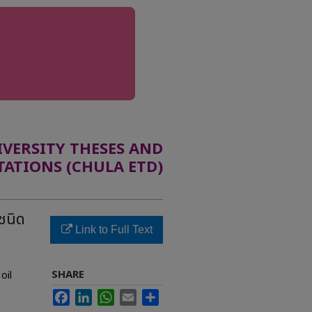
ERSITY THESES AND
TATIONS (CHULA ETD)
ชนิด
Link to Full Text
SHARE
oil
Facebook
LinkedIn
WhatsApp
Email
Share