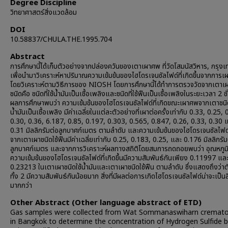
Degree Discipline
วิทยาศาสตร์สิ่งแวดล้อม
DOI
10.58837/CHULA.THE.1995.704
Abstract
การศึกษานี้ได้เก็บตัวอย่างจากปล่องควันของเตาเผาศพ ที่วัดโสมนัสวิหาร, กรุง
เพื่อนำมาวิเคราะห์หาปริมาณความเข้มข้นของไฮโดรเจนซัลไฟด์ที่เกิดขึ้นจากการ
โดยวิเคราะห์ตามวิธีการของ NIOSH โดยการศึกษานี้ได้ทำการตรวจวัดจากเตาเ
ชนิดคือ ชนิดที่ใช้น้ำมันเป็นเชื้อเพลิงและชนิดที่ใช้ฟืนเป็นเชื้อเพลิงในระยะเวลา 2 ช
ผลการศึกษาพบว่า ความเข้มข้นของไฮโดรเจนซัลไฟด์ที่เกิดขณะเผาศพจากเตาชนิดท
น้ำมันเป็นเชื้อเพลิง มีค่าเฉลี่ยในแต่ละตัวอย่างที่เผาต่อครั้งเท่ากับ 0.33, 0.25, 
0.30, 0.36, 6.187, 0.85, 0.197, 0.303, 0.565, 0.847, 0.26, 0.33, 0.30 
0.31 มิลลิกรัมต่อลูกบาศก์เมตร ตามลำดับ และความเข้มข้นของไฮโดรเจนซัลไฟด์ท
จากเตาเผาชนิดใช้ฟืนมีค่าเฉลี่ยเท่ากับ 0.25, 0.183, 0.25, และ 0.176 มิลลิกรัม
ลูกบาศก์เมตร และจากการวิเคราะห์ผลทางสถิติโดยสมการถดถอยพบว่า อุณหภูม
ความเข้มข้นของไฮโดรเจนซัลไฟด์ที่เกิดขึ้นมีความสัมพันธ์กันเพียง 0.11997 แล
0.23213 ในเตาเผาชนิดใช้น้ำมันและเตาเผาชนิดใช้ฟืน ตามลำดับ ซึ่งแสดงถึงว่า
ทั้ง 2 มีความสัมพันธ์กันน้อยมาก สิ่งที่มีผลต่อการเกิดไฮโดรเจนซัลไฟด์น่าจะเป็นสิ
มากกว่า
Other Abstract (Other language abstract of ETD)
Gas samples were collected from Wat Sommanaswiharn cremat
in Bangkok to determine the concentration of Hydrogen Sulfide 