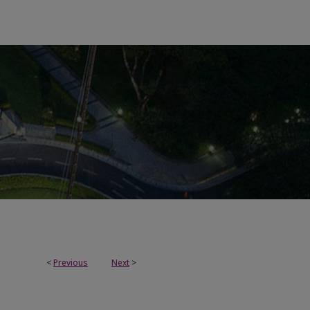
<
Previous
Next
>