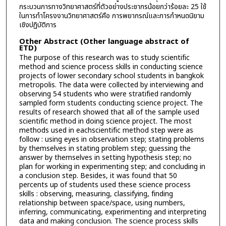
กระบวนการทางวิทยาศาสตร์ที่ตัวอย่างประชากรน้อยกว่าร้อยละ 25 ใช้
ในการทำโครงงานวิทยาศาสตร์คือ การพยากรณ์และการกำหนดนิยาม
เชิงปฏิบัติการ
Other Abstract (Other language abstract of
ETD)
The purpose of this research was to study scientific
method and science process skills in conducting science
projects of lower secondary school students in bangkok
metropolis. The data were collected by interviewing and
observing 54 students who were stratified randomly
sampled form students conducting science project. The
results of research showed that all of the sample used
scientific method in doing science project. The most
methods used in eachscientific method step were as
follow : using eyes in observation step; stating problems
by themselves in stating problem step; guessing the
answer by themselves in setting hypothesis step; no
plan for working in experimenting step; and concluding in
a conclusion step. Besides, it was found that 50
percents up of students used these science process
skills : observing, measuring, classifying, finding
relationship between space/space, using numbers,
inferring, communicating, experimenting and interpreting
data and making conclusion. The science process skills