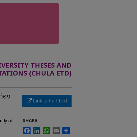
ERSITY THESES AND
TATIONS (CHULA ETD)
ท่อง
Link to Full Text
SHARE
tudy of
Facebook
LinkedIn
WhatsApp
Email
Share