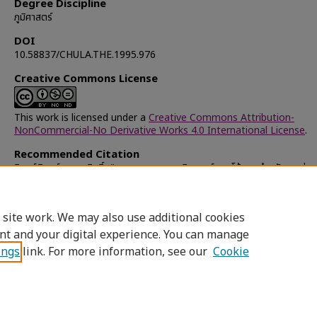
Degree Discipline
ภูมิศาสตร์
DOI
10.58837/CHULA.THE.1995.976
Creative Commons License
This work is licensed under a
Creative Commons Attribution-
NonCommercial-No Derivative Works 4.0 International License
.
Recommended Citation
อินทร์พิบูลย์, อรรถสิทธิ์, "ระบบสารสนเทศภูมิศาสตร์แบบโต้ตอบสำหรับการท่องเ
กรณีศึกษาจังหวัดกาญจนบุรี" (1995).
Chulalongkorn University These
Dissertations (Chula ETD)
. 28960.
https://digital.car.chula.ac.th/chulaetd/28960
 site work. We may also use additional cookies
nt and your digital experience. You can manage
ings
link. For more information, see our
Cookie
Home
|
About
|
FAQ
|
My Account
|
Access
Privacy
Copyright