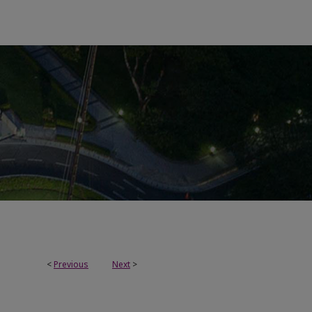
<
Previous
Next
>