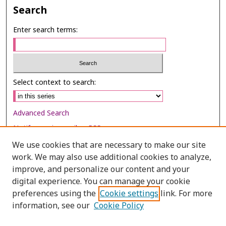
Search
Enter search terms:
Select context to search:
Advanced Search
Notify me via email or
RSS
We use cookies that are necessary to make our site
Browse
work. We may also use additional cookies to analyze,
Collections
improve, and personalize our content and your
digital experience. You can manage your cookie
Disciplines
preferences using the
Cookie settings
link. For more
Authors
information, see our
Cookie Policy
Author Corner