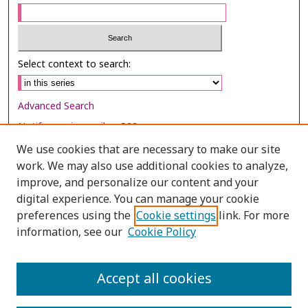
Select context to search:
Advanced Search
Notify me via email or
RSS
We use cookies that are necessary to make our site
Browse
work. We may also use additional cookies to analyze,
Collections
improve, and personalize our content and your
digital experience. You can manage your cookie
Disciplines
preferences using the
Cookie settings
link. For more
Authors
information, see our
Cookie Policy
Author Corner
Author FAQ
Accept all cookies