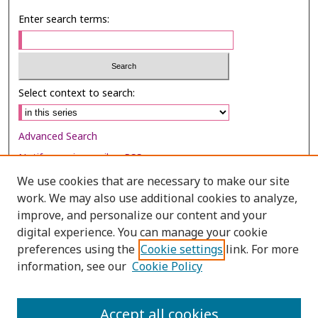
Enter search terms:
Select context to search:
Advanced Search
Notify me via email or
RSS
We use cookies that are necessary to make our site
Browse
work. We may also use additional cookies to analyze,
Collections
improve, and personalize our content and your
digital experience. You can manage your cookie
Disciplines
preferences using the
Cookie settings
link. For more
Authors
information, see our
Cookie Policy
Author Corner
Author FAQ
Accept all cookies