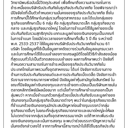
วิทยานิพนธ์ฉบับนี้มีวัตถุประสงค์ เพื่อศึกษาถึงความสามารถในการ
ชำระหนี้ของบริษัทรับประกันภัยในธุรกิจประกันวินาศภัย โดยพิจารณาว่า
มีปัจจัยใดที่เป็นตัวกำหนดความมั่นคงของธุรกิจประกันวินาศภัย ซึ่งใน
การศึกษานี้ได้ศึกษาในกลุ่มรวมทั้งอุตสาหกรรม และได้แบ่งกลุ่มของ
ธุรกิจแยกศึกษาเป็น 6 กลุ่ม คือ กลุ่มธุรกิจขนาดเล็ก กลุ่มธุรกิจขนาด
กลาง และกลุ่มธุรกิจขนาดใหญ่ โดยในการจำแนกได้ใช้มูลค่าของเบี้ย
ประกันภัยรับรวมสุทธิทุกประเภทและมูลค่าของเงินกองทุนเป็นเกณฑ์
ในการจำแนก โดยมีช่วงเวลาของการศึกษาทั้งสิ้น 5 ปี คือ ระหว่างปี
พ.ศ. 2533-2537 ใช้ข้อมูลจากบริษัทรับประกันวินาศภัยจำนวน 61
บริษัท โดยข้อมูลที่ใช้เป็นข้อมูลภาคดัดขวางร่วมกับข้อมูลอนุกรมเวลา
และในการศึกษาได้ใช้แบบจำลองทางเศรษฐมิติโดยใช้วิธีกำลังสองน้อย
ที่สุดแบบทั่วไปเป็นตัวทดสองแบบจำลอง ผลการศึกษาพบว่า ปัจจัยที่
กำหนดความสามารถในการชำระหนี้ของธุรกิจประกันวินาศภัยใน
ประเทศไทยในภาพรวมทั้งอุตสาหกรรม ได้แก่ ปัจจัยการรับงานทาง
ด้านการรับประกันภัยรถยนต์และการประกันภัยเบ็ดเตล็ด ปัจจัยการเข้า
รับงานจากทางธนาคารพาณิชย์ ปัจจัยมูลค่าหุ้นสามัญต่อสินทรัพย์ ใน
ขณะที่ปัจจัยมูลค่าเงินกองทุนและการเข้าจดทะเบียนเป็นบริษัทมหาชนใน
ตลาดหลักทรัพย์มีผลน้อยมาก แต่เมื่อทำการศึกษาจำแนกออกเป็นก
ลุ่มพบว่า หากเมื่อจำแนกด้วยกลุ่มด้วยเบี้ยประกันภัยรับและมูลค่าของ
เงินกองทุนเป็นกลุ่มธุรกิจเป็นขนาดต่างๆ พบว่าในกลุ่มธุรกิจขนาดเล็ก
ที่จำแนกด้วยเงินกองทุนมักประสบปัญหาค่อนข้างรุนแรงกว่ากลุ่ม
ธุรกิจขนาดอื่นๆ ในขณะที่กลุ่มธุรกิจขนาดกลางและขนาดใหญ่จะให้ผล
ไม่แตกต่างจากกลุ่มรวมทั้งอุตสาหกรรมมากนัก แต่ถ้าหากเพิ่มระดับ
ของเงินกองทุนและเน้นการลงทุน จะพบว่าช่วยบรรเทาปัญหาความไม่
มั่นคงดังกล่าวลงได้ จากการศึกษานี้สามารถนำไปใช้ได้ในธุรกิจประกัน