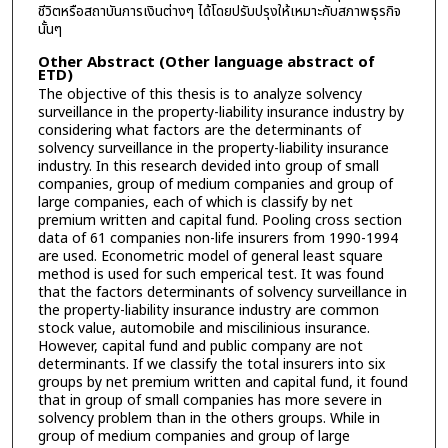
ชีวิตหรือสถาบันการเงินต่างๆ ได้โดยปรับปรุงให้เหมาะกับสภาพธุรกิจ
นั้นๆ
Other Abstract (Other language abstract of
ETD)
The objective of this thesis is to analyze solvency
surveillance in the property-liability insurance industry by
considering what factors are the determinants of
solvency surveillance in the property-liability insurance
industry. In this research devided into group of small
companies, group of medium companies and group of
large companies, each of which is classify by net
premium written and capital fund. Pooling cross section
data of 61 companies non-life insurers from 1990-1994
are used. Econometric model of general least square
method is used for such emperical test. It was found
that the factors determinants of solvency surveillance in
the property-liability insurance industry are common
stock value, automobile and miscilinious insurance.
However, capital fund and public company are not
determinants. If we classify the total insurers into six
groups by net premium written and capital fund, it found
that in group of small companies has more severe in
solvency problem than in the others groups. While in
group of medium companies and group of large