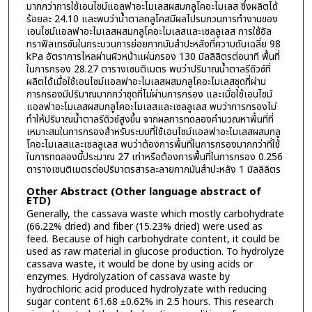
มากกว่าการใช้เอนไซม์แอลฟาอะไมเลสผสมกลูโคอะไมเลส ซึ่งผลิตได้
ร้อยละ 24.10 และพบว่าน้ำตาลกลูโคสมีผลไปรบกวนการทำงานของ
เอนไซม์แอลฟาอะไมเลสผสมกลูโคอะไมเลสและเซลลูเลส การใช้อัล
ทราฟิลเทรชันในกระบวนการย่อยกากมันสำปะหลังที่ความดันเฉลี่ย 98
kPa อัตราการไหลผ่านผิวหน้าแผ่นกรอง 130 มิลลิลิตรต่อนาที พื้นที่
ในการกรอง 28.27 ตารางเซนติเมตร พบว่าปริมาณน้ำตาลรีดิวซ์ที่
ผลิตได้เมื่อใช้เอนไซม์แอลฟาอะไมเลสผสมกลูโคอะไมเลสชุดที่ผ่าน
การกรองมีปริมาณมากกว่าชุดที่ไม่ผ่านการกรอง และเมื่อใช้เอนไซม์
แอลฟาอะไมเลสผสมกลูโคอะไมเลสและเซลลูเลส พบว่าการกรองไม่
ทำให้ปริมาณน้ำตาลรีดิวซ์สูงขึ้น จากผลการทดลองคำนวณหาพื้นที่ที่
เหมาะสมในการกรองสำหรับระบบที่ใช้เอนไซม์แอลฟาอะไมเลสผสมกลู
โคอะไมเลสและเซลลูเลส พบว่าต้องการพื้นที่ในการกรองมากกว่าที่ใช้
ในการทดลองนี้ประมาณ 27 เท่าหรือต้องการพื้นที่ในการกรอง 0.256
ตารางเซนติเมตรต่อปริมาตรสารละลายกากมันสำปะหลัง 1 มิลลิลิตร
Other Abstract (Other language abstract of
ETD)
Generally, the cassava waste which mostly carbohydrate
(66.22% dried) and fiber (15.23% dried) were used as
feed. Because of high carbohydrate content, it could be
used as raw material in glucose production. To hydrolyze
cassava waste, it would be done by using acids or
enzymes. Hydrolyzation of cassava waste by
hydrochloric acid produced hydrolyzate with reducing
sugar content 61.68 ±0.62% in 2.5 hours. This research