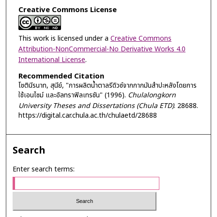
Creative Commons License
This work is licensed under a
Creative Commons
Attribution-NonCommercial-No Derivative Works 4.0
International License
.
Recommended Citation
โชตินีรนาท, สุนีย์, "การผลิตน้ำตาลรีดิวซ์จากกากมันสำปะหลังโดยการ
ใช้เอนไซม์ และอัลทราฟิลเทรชัน" (1996).
Chulalongkorn
University Theses and Dissertations (Chula ETD)
. 28688.
https://digital.car.chula.ac.th/chulaetd/28688
Search
Enter search terms: