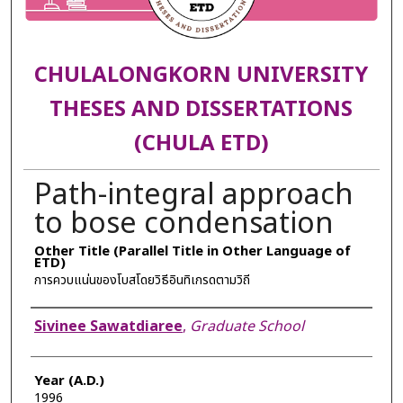
CHULALONGKORN UNIVERSITY
THESES AND DISSERTATIONS
(CHULA ETD)
Path-integral approach
to bose condensation
Other Title (Parallel Title in Other Language of
ETD)
การควบแน่นของโบสโดยวิธีอินทิเกรดตามวิถี
Author
Sivinee Sawatdiaree
,
Graduate School
Year (A.D.)
1996