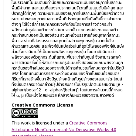
ในบริเวณที่โมเมนตัมมีค่าน้อยและความหนาแน่นของอนุภาคในสถานะ
พื้นมีค่ามาก และแบบที่สองจะปรากฏในบริเวณที่โมเมนตัมมีค่าสูง และ
ปรากฏได้ที่ทุกๆ ความหนาแน่นของอนุภาคในสถานะพื้นที่น้อยกว่าความ
หนาแน่นของอนุภาคในสถานะพื้นที่ปรากฏแบบที่หนึ่งทั้งนี้การคำนวณ
ต่างๆ ได้ใช้วิธีการอินทิเกรตเชิงฟังก์ชันโดยการสร้างตัวกระทำ
พลังงานในรูปของตัวกระทำสนามจากนั้น แยกองค์ประกอบของตัว
กระทำสนามออกเป็นสองส่วน ส่วนที่หนึ่งบรรยายถึงอนุภาคที่สถานะ
พื้น และส่วนที่สองบรรยายอนุภาคในสถานะถูกกระตุ้น จากนั้นจึง
คำนวณหาแอคชัน และฟังก์ชันแบ่งส่วนในที่สุดได้โพลของฟังก์ชันแบ่ง
ส่วนซึ่งเรานิยามให้เป็นแถบพลังงานถูกกระตุ้น โดยอาศัยนิยามว่า
พลังงานของตัวถูกกระตุ้นที่สถานะพื้นจะเท่ากับศูนย์ จึงสามารถหาค่า
พารามิเตอร์ซึ่งทำให้สามารถแยกรูปแบบทั้งสองของแถบพลังงานถูก
กระตุ้นของก๊าซโบซอนออกจากกันได้การคำนวณทั้งหมดกระทำในปริภูมิ
เฟส โดยที่แทนอันตรกิริยาระหว่างอะตอมของก๊าซโบซอนด้วยอันตร
กิริยาที่เราสร้างขึ้นมา ซึ่งมีรูปร่างคล้ายกับรูปร่างของเลนนาร์ด-โจนส์
ทั้งนี้อันตรกิริยาดังกล่าวมีรูปร่างสมการในปริภูมิปกติแปรผันตาม [e -
alphar/(betar)2 - e -alphar/(betar)] โดยในการคำนวณนี้กำหนด
ให้ α, β เป็นหนึ่งโดยมีหน่วย หักล้างกับหน่วยของความยาวพอดี
Creative Commons License
This work is licensed under a
Creative Commons
Attribution-NonCommercial-No Derivative Works 4.0