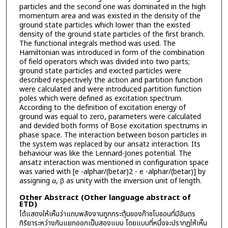
particles and the second one was dominated in the high
momentum area and was existed in the density of the
ground state particles which lower than the existed
density of the ground state particles of the first branch.
The functional integrals method was used. The
Hamiltonian was introduced in form of the combination
of field operators which was divided into two parts;
ground state particles and exicted particles were
described respectively the action and partition function
were calculated and were introduced partition function
poles which were defined as excitation spectrum.
According to the definition of excitation energy of
ground was equal to zero, parameters were calculated
and devided both forms of Bose excitation spectrums in
phase space. The interaction between boson particles in
the system was replaced by our ansatz interaction. Its
behaviour was like the Lennard-Jones potential. The
ansatz interaction was mentioned in configuration space
was varied with [e -alphar/(betar)2 - e -alphar/(betar)] by
assigning α, β as unity with the inversion unit of length.
Other Abstract (Other language abstract of
ETD)
ได้แสดงให้เห็นว่าแถบพลังงานถูกกระตุ้นของก๊าซโบซอนที่มีอันตร
กิริยาระหว่างกันแยกออกเป็นสองแบบ โดยแบบที่หนึ่งจะปรากฏให้เห็น