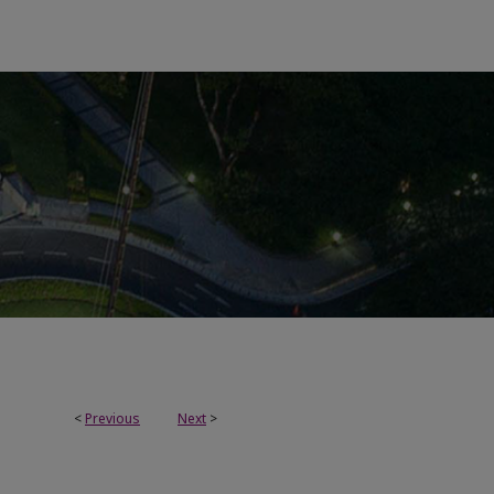
<
Previous
Next
>