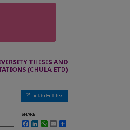
ERSITY THESES AND
TATIONS (CHULA ETD)
Link to Full Text
SHARE
Facebook
LinkedIn
WhatsApp
Email
Share