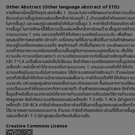
Other Abstract (Other language abstract of ETD)
การศึกษาเรื่องนี้มีวัตถุประสงค์เพื่อ 1. วัดและวิเคราะห์ลักษณะการเกิดความแข็งเม
รับแรงในการขึ้นรูปของแผ่นเหล็กกล้าคาร์บอนต่ำ 2. คำนวณขีดจำกัดของความเครี
ในการขึ้นรูป และแผนภูมิแสดงขีดจำกัดในการขึ้นรูป 3. หาค่าขีดจำกัดของอัตราส่วน
การขึ้นรูป ในการศึกษานี้ใช้ชิ้นงานเป็นแผ่นเหล็กกล้าคาร์บอนต่ำมาขึ้นรูปภายใต้แ
ตามแนวแกน 1 แกน และแรงดึงที่ทำให้เกิดความเครียดในแนวระดับ เพื่อศึกษา
คุณสมบัติทางพลาสติก มีการทำ เครื่องหมายที่ชิ้นงานเพื่อใช้ในการบันทึกลักษณะที่
ขณะอยู่ในเครื่องทดสอบแรงดึง พฤติกรรมที่ เกิดขึ้นที่จุดคราก และลักษณะความ
แรงที่เกิดจากความเครียดของชิ้นงานขึ้นอยู่กับการออกแบบของชิ้นงาน เส้นโค้ง
ความเค้น-ความเครียดแสดงว่า ความเครียดแบบครากเกิดขึ้นอย่างชัดเจนที่แผ่นเ
กล้า T^CA แต่ในชิ้นงานชนิดอื่นไม่ชัดเจน ขีดจำกัดความเครียดของการขึ้นรูปขอ
เหล็กกล้า เหล่านี้หาค่าได้จากแรงดึงตามแนวแกน 1 แกนและแรงดึงที่ทำให้เกิด
ความเครียดในแนวระดับในการทดสอบ ได้มีการแสดงอย่างชัดเจนว่า ตำแหน่งข
แตกที่เกิดขึ้นทำให้เกิดการฉีกขาดของแผ่นชิ้นงาน ภายใต้แรงดึงที่ทำให้เกิดความ
แนวระดับ บริเวณจุดศูนย์กลางของชิ้นงานจะเกิดรอยแตก ขึ้นก่อนจากการเปลี่ย
แรงเฉือนและทำให้รอยแตกเกิดการขยายตัว ด้านซ้ายของแผนภูมิแสดง ขีดจำกั
ขึ้นรูปสำหรับชิ้นงานแต่ละชนิดได้จากการคำนวณโดยการดัดแปลงวิธีการคำนวณ
Wagoner ขีดจำกัดความเครียดของแผ่นเหล็กกล้า T-3 หรือ T-4CA มีค่าสูงกว่
เหล็กกล้า DR-8CA ค่าขีดจำกัดของอัตราส่วนที่ใช้ในการขึ้นรูปของแผ่นเหล็กกล้าเห
ได้มาจากผลการทดลองและการ คำนวณ ค่าขีดจำกัดของอัตราส่วนที่ใช้ในการขึ้นร
แผ่นเหล็กกล้า T-3 มีค่าสูงสุดเมื่อเทียบกับชิ้นงานอื่น
Creative Commons License