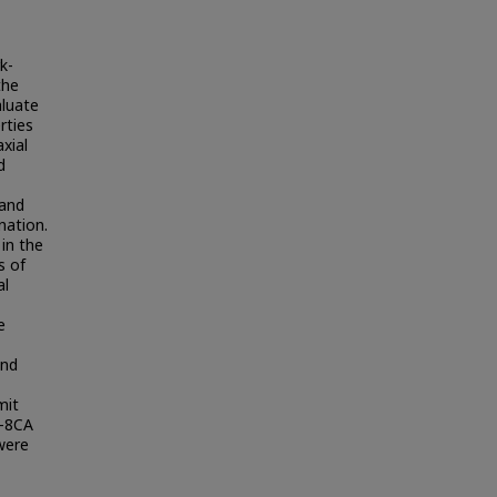
k-
the
aluate
rties
xial
d
 and
nation.
 in the
s of
al
e
and
mit
R-8CA
 were