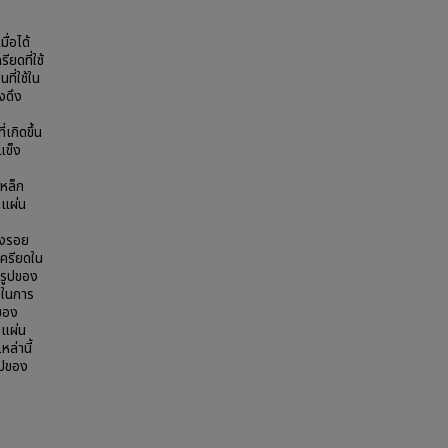
ื่อได้
ยดที่ใช้
ที่ใช้ใน
รงดึง
เกิดขึ้น
แข็ง
หล็ก
งแผ่น
องรอย
เครียดใน
นรูปของ
ดในการ
ของ
าแผ่น
ล่านี้
ูปของ