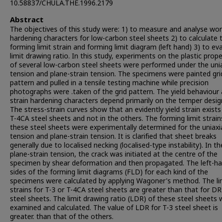
10.58837/CHULA.THE.1996.2179
Abstract
The objectives of this study were: 1) to measure and analyse wor
hardening characters for low-carbon steel sheets 2) to calculate 
forming limit strain and forming limit diagram (left hand) 3) to ev
limit drawing ratio. In this study, experiments on the plastic prope
of several low-carbon steel sheets were performed under the unia
tension and plane-strain tension. The specimens were painted gri
pattern and pulled in a tensile testing machine while precision
photographs were .taken of the grid pattern. The yield behaviour
strain hardening characters depend primarily on the temper desig
The stress-strain curves show that an evidently yield strain exists
T-4CA steel sheets and not in the others. The forming limit strain
these steel sheets were experimentally determined for the uniaxi
tension and plane-strain tension. It is clarified that sheet breaks
generally due to localised necking (localised-type instability). In th
plane-strain tension, the crack was initiated at the centre of the
specimen by shear deformation and then propagated. The left-h
sides of the forming limit diagrams (FLD) for each kind of the
specimens were calculated by applying Wagoner's method. The li
strains for T-3 or T-4CA steel sheets are greater than that for D
steel sheets. The limit drawing ratio (LDR) of these steel sheets
examined and calculated. The value of LDR for T-3 steel sheet is
greater. than that of the others.