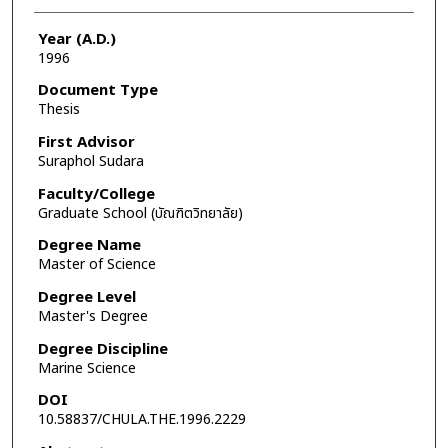
Year (A.D.)
1996
Document Type
Thesis
First Advisor
Suraphol Sudara
Faculty/College
Graduate School (บัณฑิตวิทยาลัย)
Degree Name
Master of Science
Degree Level
Master's Degree
Degree Discipline
Marine Science
DOI
10.58837/CHULA.THE.1996.2229