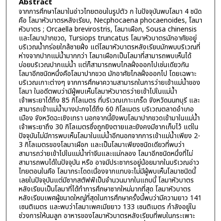
Abstract
จากการศึกษาโลมาในอ่าวไทยตอนในรูปตัว ก ในปัจจุบันพบโลมา 4 ชนิด
คือ โลมาหัวบาตรหลังเรียบ, Necphocaena phocaenoides, โลมา
หัวบาตร ; Orcaella brevirostris, โลมาเผือก, Sousa chinensis
และโลมาปากขวด, Tursiops truncatus โลมาหัวบาตรมักอาศัยอยู่
บริเวณน้ำกร่อยใกล้ชายฝั่ง แต่โลมาหัวบาตรหลังเรียบมักพบบริเวณที่
ห่างจากปากแม่น้ำมากกว่า โลมาเผือกเป็นโลมาที่สามารถพบเห็นได้
บ่อยบริเวณปากแม่น้ำ แต่ก็สามารถพบไกลฝั่งออกไปเช่นเดียวกัน
โลมาอีกชนิดหนึ่งคือโลมาปากขวด มักอาศัยไกลฝั่งออกไป โดยเฉพาะ
บริเวณเกาะต่างๆ จากการศึกษาความสามารถในการว่ายเข้าแม่น้ำของ
โลมา ในอดีตพบว่ามีผู้พบเห็นโลมาหัวบาตรว่ายเข้าไปในแม่น้ำ
เจ้าพระยาได้ถึง 85 กิโลเมตร ที่บริเวณเกาะเกร็ด จังหวัดนนทบุรี และ
สามารถเข้าแม่น้ำบางปะกงได้ถึง 60 กิโลเมตร บริเวณตลาดอำเภอ
เมือง จังหวัดฉะเชิงเทรา นอกจากนี้ยังพบโลมาปากขวดเข้ามาในแม่น้ำ
เจ้าพระยาถึง 30 กิโลเมตรซึ่งถูกยิงตายและยังคงมีซากเก็บไว้ แต่ใน
ปัจจุบันไม่มีการพบเห็นโลมาในแม่น้ำอีกนอกจากการเข้าแม่น้ำเพียง 2-
3 กิโลเมตรของโลมาเผือก และเป็นโลมาเพียงชนิดเดียวที่พบว่า
สามารถว่ายเข้าไปในแม่น้ำท่าจีนและแม่กลอง โลมาอีกชนิดหนึ่งที่ไม่
สามารถพบได้ในปัจจุบัน หรือ อาจมีประชากรอยู่น้อยมากในบริเวณอ่าว
ไทยตอนในคือ โลมากระโดดเนื่องจากแทบจะไม่มีผู้พบเห็นโลมาชนิดนี้
เลยในปัจจุบันแต่มีซากสตัฟฟ์เป็นจำนวนมากในแถบนี้ โลมาหัวบาตร
หลังเรียบเป็นโลมาที่ได้ทำการศึกษาซากใหม่มากที่สุด โลมาหัวบาตร
หลังเรียบเพศผู้ขนาดใหญ่ที่สุดในการศึกษาครั้งนี้พบว่ามีความยาว 141
เซนติเมตร และพบว่าโลมาเพศเมียยาว 133 เซนติเมตร กำลังอยู่ใน
ช่วงการให้นมลูก อาหารของโลมาหัวบาตรหลังเรียบที่พบในกระเพาะ