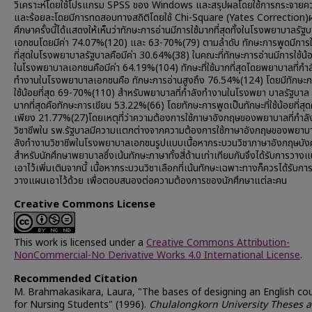
วิเคราะห์โดยใช้โปรแกรม SPSS ของ Windows และสรุปผลโดยใช้การกระจายควา
และร้อยละโดยมีการทดสอบทางสถิติโดยใช้ Chi-Square (Yates Correction)
ศึกษาครั้งนี้ได้แสดงให้เห็นว่าทักษะการอ่านมีการใช้มากที่สุดทั้งในโรงพยาบาลรั
เอกชนโดยมีค่า 74.07%(120) และ 63-70%(79) ตามลำดับ ทักษะการพูดมีการใ
ที่สุดในโรงพยาบาลรัฐบาลคือมีค่า 30.64%(38) ในคณะที่ทักษะการอ่านมีการใช้น้อ
ในโรงพยาบาลเอกชนคือมีค่า 64.19%(104) ทักษะที่ใช้มากที่สุดโดยพยาบาลที่กำล
ทำงานในโรงพยาบาลเอกชนคือ ทักษะการอ่านสูงถึง 76.54%(124) โดยมีทักษะก
ใช้น้อยที่สุด 69-70%(110) สำหรับพยาบาลที่กำลังทำงานในโรงพยา บาลรัฐบาล ท
มากที่สุดคือทักษะการเขียน 53.22%(66) โดยทักษะการพูดเป็นทักษะที่ใช้น้อยที่สุด
เพียง 21.77%(27)โดยเหตุที่ว่าความต้องการใช้ภาษาอังกฤษของพยาบาลที่กำล
วิชาชีพใน รพ.รัฐบาลมีความแตกต่างจากความต้องการใช้ภาษาอังกฤษของพยา
ลังทำงานวิชาชีพในโรงพยาบาลเอกชนรูปแบบเนื้อหากระบวนวิชาภาษาอังกฤษบัง
สำหรับนักศึกษาพยาบาลซึ่งเน้นทักษะภาษาทั้งสี่ด้านเท่าเทียมกันจึงได้รับการวา
เอาไว้เพิ่มเติมจากนี้ เนื้อหากระบวนวิชาเลือกที่เน้นทักษะเฉพาะทางก็ควรได้รับกา
วางแผนเอาไว้ด้วย เพื่อตอบสนองต่อความต้องการของนักศึกษาแต่ละคน
Creative Commons License
This work is licensed under a
Creative Commons Attribution-
NonCommercial-No Derivative Works 4.0 International License
.
Recommended Citation
M. Brahmakasikara, Laura, "The bases of designing an English co
for Nursing Students" (1996).
Chulalongkorn University Theses 