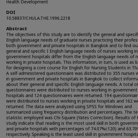
Health Development
DOI
10.58837/CHULA.THE.1996.2218
Abstract
The objectives of this study are to identify the general and specif
English language needs of graduate nurses practicing their profes
both government and private hospitals in Bangkok and to find out
general and specific I English language needs of nurses working in
government hospitals differ from the English language needs of 
working in private hospitals. This information, in turn, is used as 
for designing a core course for English for Nursing Students in Tha
A self-administered questionnaire was distributed to 355 nurses 
in government and private hospitals in Bangkok to collect inform
about their general and specific English language needs. A total o
questionnaires were distributed to nurses working in government
hospitals and 124 questionnaires were returned. 194 questionnai
were distributed to nurses working in private hospitals and 162 w
returned. The data were analyzed using SPSS for Windows and
summarized using frequency distribution and percentages. The te
statistic employed was Chi-Square (Yates Correction). Results of 
study indicate that reading is the most used skill in both govern
and private hospitals with percentages of 74.07%c120) and 63.7
respectively. Speaking is the least used skill in government hospita