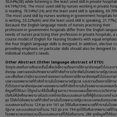
30.64%(38) while listening is the least used skill in private hospital
64.19%(104). The most used skill by nurses working in private hosp
is reading, 76.54%(124) and the least used skill is speaking, 69.70%
The most used skill by nurses working in government hospitals ho
is writing, 53.22%(66) and the least used skill is speaking, 21.77%(
Because the English language needs of nurses practicing their
profession in government hospitals differ from the English langu
needs of nurses practicing their profession in private hospitals, a
course model of English for Nursing Students with equal emphasi
the four English language skills is designed. In addition, elective c
providing emphasis on particular skills should also be designed to
individual student's needs.
Other Abstract (Other language abstract of ETD)
วัตถุประสงค์ในการศึกษาครั้งนี้เพื่อบ่งชี้ความต้องการใช้ภาษาอังกฤษทั่วไปและภ
อังกฤษ เฉพาะของบัณฑิตพยาบาลที่กำลังทำงานวิชาชีพในโรงพยาบาลรัฐบาลแ
และเพื่อค้นหาว่ามีความแตกต่างของความต้องการใช้ภาษาอังกฤษทั่วไปและภาษ
เฉพาะของพยาบาลที่กำลังทำงานในโรงพยาบาลรัฐบาล และความต้องการใช้ภาษ
ทั่วไปและภาษาอังกฤษเฉพาะของพยาบาลที่กำลังทำงานในโรงพยาบาลเอกชนหรือไม
ข้อมูลที่ได้รับมา ได้ถูกนำมาใช้เป็นพื้นฐานการวางแบบแผนเนื้อหากระบวนวิชาภา
บังคับให้นักศึกษาพยาบาลในประเทศไทยเรียนแบบสอบถามที่ให้ผู้รับตอบเองจำน
ชุด ได้ส่งไปยังพยาบาลที่กำลังทำงานในโรงพยาบาลรัฐบาลและเอกชนในกรุงเทพ
แบบสอบถามจำนวน 124 ชุด จาก 161 ชุด ได้รับคืนจากพยาบาลที่ทำงานในโรง
รัฐบาล และแบบสอบถามจำนวน 162 ชุด จาก 194 ชุดได้รับคืนจากพยาบาลที่ทำง
โรงพยาบาลเอกชนรวมเป็นแบบสอบถามที่ได้รับคืนจานาน 286 ชุดข้อมูลที่ได้รับม