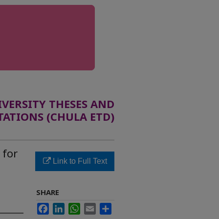
ERSITY THESES AND
TATIONS (CHULA ETD)
 for
Link to Full Text
SHARE
Facebook
LinkedIn
WhatsApp
Email
Share