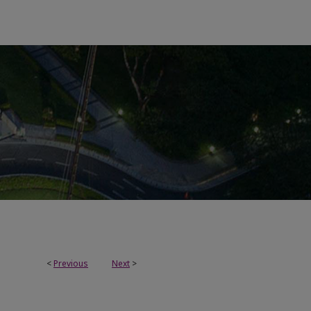
<
Previous
Next
>