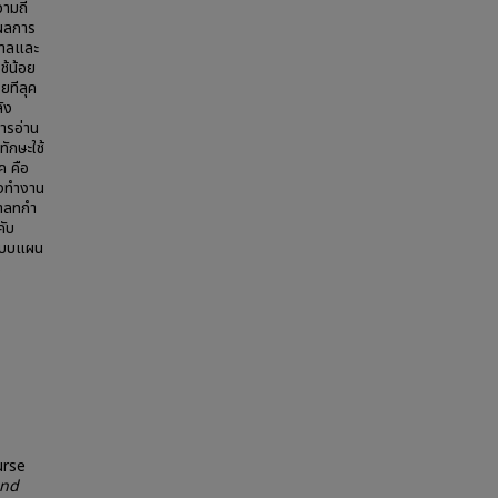
มถี่
ผลการ
ฐบาลและ
ช้น้อย
ยทีลุค
ัง
ารอ่าน
ักษะใช้
ค คือ
ังทำงาน
บาลทกำ
คับ
งแบบแผน
ร
urse
and