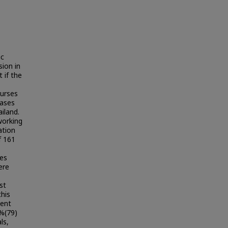
ic
sion in
 if the
nurses
bases
iland.
working
ation
f 161
res
ere
st
this
ment
0%(79)
ls,