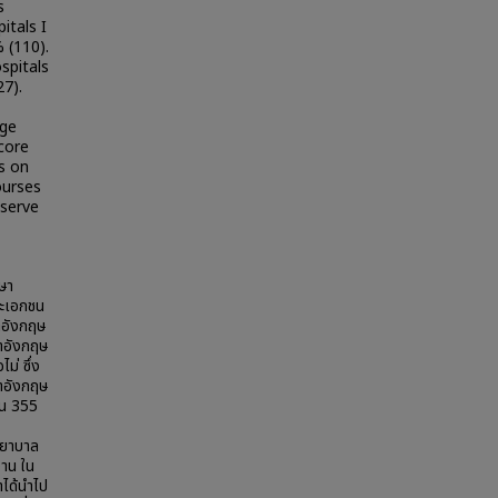
s
itals I
 (110).
spitals
27).
age
 core
s on
ourses
 serve
าษา
ละเอกชน
าอังกฤษ
าอังกฤษ
่ ซึ่ง
ษาอังกฤษ
วน 355
พยาบาล
าน ใน
าได้นำไป