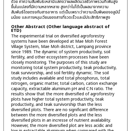
ด้วย ค่าความสัมพันธ์เหล่านี้แสคงว่าผลผลิตมวลชีวภาพรวมที่เพิ่มสูง
ขึ้นในแปลงที่มีความหลากหลาย สูงกว่าไม่ได้เป็นผลมาจากความ
สัมพันธ์โดยตรงกับสารอาหาร แต่เป็นเพราะว่าความเป็นพิษของอลูมินั่
มน้อย และการหมุนเวียนของสารที่รวดเร็วและมีประสิทธิภาพสูง
Other Abstract (Other language abstract of
ETD)
The experimental trial on diversified agroforestry
systems have been developed at Mae Moh Forest
Village System, Mae Moh district, Lampang province
since 1989. The dynamic of system productivity, soil
fertility, and other ecosystem processes have been
closely monitoring. The purposes of this study are
monitoring total system productivity, teak productivity,
teak survivorship, and soil fertility dynamic. The soil
study includes available and total phosphorus, total
nitrogen, organic matter, total carbon, cation exchange
capacity, extractable aluminum pH and C:N ratio. The
results show that the more diversified of agroforestry
plots have higher total system productivity, teak
productivity, and teak survivorship than the less
diversified plots. There are no significant difference
between the more diversified plots and the less
diversified plots in an incresse of nutrient availability.
However, the more diversified plot are less acidic and
low in extractable aluminum when compared with the