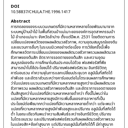
DOI
10.58837/CHULA.THE.1996.1417
Abstract
การทดลองของระบบวนเกษตรที่มีความหลากหลายโดยพัฒนามาจาก
ระบบหมู่บ้านป่าไม้ ในพื้นที่สวนป่าแม่เมาะขององค์การอุตสาหกรรมป่า
ไม้ อำเภอแม่เมาะ จังหวัดลำปาง ตั้งแต่ปีพ.ศ. 2531 โดยติดตามการ
เปลี่ยนแปลงพลวัตของผลผลิตมวลชีวภาพ, ความอุดมสมบูรณ์ของดิน
และขบวนการอื่นๆ ในระบบนิเวศอย่างต่อเนื่อง การวิจัยครั้งนี้เพื่อ
ศึกษาพลวัตการเปลี่ยนแปลงของผลผลิตมวลชีวภาพรวมผลผลิตมวล
ชีวภาพของต้นสัก อัตราการรอดตายของต้นสัก และความอุดม
สมบูรณ์ของดิน การศึกษาในดินประกอบไปด้วย ฟอสฟอรัสที่พืช
สามารถนำไปใช้ประโยชน์ได้ ปริมาณฟอสฟอรัสรวม อินทรีย์วัตถุ
คาร์บอนรวม ค่าความจุในการแลกเปลี่ยนประจุบวก อลูมินั่มที่สกัดได้
ค่าพีเอช และอัตราส่วนระหว่างคาร์บอนต่อไนโตรเจนผลการศึกษาพบ
ว่าในแปลงระบบวนเกษตรที่มีความหลากหลายสูงกว่าจะมีผลผลิตมวล
ชีวภาพรวม ผลผลิตมวลชีวภาพของต้นสัก และอัตราการรอดตายของ
ต้นสักสูงกว่าในแปลงที่มีความหลากหลายตํ่ากว่า ทั้งนี้ไม่พบว่าใน
แปลงที่มีความหลากหลายสูงมีการเพิ่มขึ้นของสารอาหารที่เป็น
ประโยชน์ต่อพืชมากกว่าแปลงที่มีความหลากหลายตํ่ากว่า แต่จะพบว่า
แปลงที่ความหลากหลายสูงมีค่าพีเอชสูงและปริมาณ อลูมินั่มที่สกัดได้
ต่ำ ในขณะเดียวกันพบว่าความสัมพันธ์ระหว่างอินทรีย์วัตถุ ปริมาณ
ไนโตรเจนรวม และปริมาณฟอสฟอรัสรวมกับผลผลิตมวลชีวภาพรวม
ในแปลงสัก+ซ้อค่าสูงมาก แต่ปริมาณอลูมินั่มที่สกัดไต้ก็ มีค่าสูงมาก