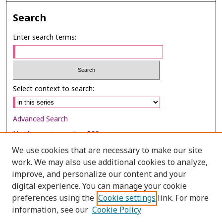
Search
Enter search terms:
Select context to search:
Advanced Search
Notify me via email or
RSS
We use cookies that are necessary to make our site
Browse
work. We may also use additional cookies to analyze,
Collections
improve, and personalize our content and your
digital experience. You can manage your cookie
Disciplines
preferences using the
Cookie settings
link. For more
Authors
information, see our
Cookie Policy