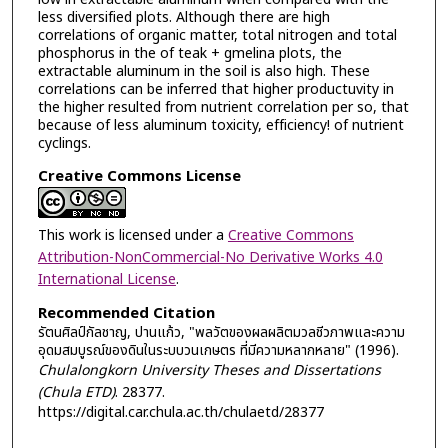
less diversified plots. Although there are high
correlations of organic matter, total nitrogen and total
phosphorus in the of teak + gmelina plots, the
extractable aluminum in the soil is also high. These
correlations can be inferred that higher productuvity in
the higher resulted from nutrient correlation per so, that
because of less aluminum toxicity, efficiency! of nutrient
cyclings.
Creative Commons License
This work is licensed under a
Creative Commons
Attribution-NonCommercial-No Derivative Works 4.0
International License
.
Recommended Citation
รัตนศิลป์กัลชาญ, ปานแก้ว, "พลวัตของผลผลิตมวลชีวภาพและความ
อุดมสมบูรณ์ของดินในระบบวนเกษตร ที่มีความหลากหลาย" (1996).
Chulalongkorn University Theses and Dissertations
(Chula ETD)
. 28377.
https://digital.car.chula.ac.th/chulaetd/28377