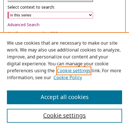
Select context to search:
Advanced Search
Notify me via email or
RSS
We use cookies that are necessary to make our site
Browse
work. We may also use additional cookies to analyze,
Collections
improve, and personalize our content and your
digital experience. You can manage your cookie
Disciplines
preferences using the
Cookie settings
link. For more
Authors
information, see our
Cookie Policy
Author Corner
Author FAQ
Accept all cookies
Cookie settings