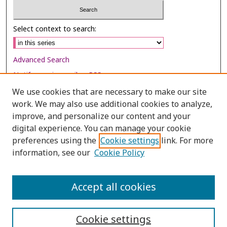
Select context to search:
Advanced Search
Notify me via email or
RSS
We use cookies that are necessary to make our site
Browse
work. We may also use additional cookies to analyze,
Collections
improve, and personalize our content and your
digital experience. You can manage your cookie
Disciplines
preferences using the
Cookie settings
link. For more
Authors
information, see our
Cookie Policy
Author Corner
Author FAQ
Accept all cookies
Cookie settings