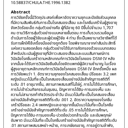
10.58837/CHULA.THE.1996.1382
Abstract
การวิจัยครั้งนี้มีวัตถุประสงค์เพื่อหาอัตราความชุกและปัจจัยส่วนบุคคล
ที่มีความสัมพันธ์กับการเป็นโรคสมองเสื่อม และโรคซึมเศร้าในผู้สูงอายุ
จังหวัดร้อยเอ็ด กลุ่มตัวอย่างคือ ผู้ที่มีอายุ 60 ปีขึ้นไปจำนวน 1,707
คน ตามวิธีการสุ่มตัวอย่างแบบหลายขั้นตอน การเก็บรวบรวมข้อมูล
ดำเนินการโดยผู้วิจัยและผู้ช่วยผู้วิจัย 4 ท่าน ซึ่งเป็นพยาบาลวิชาชีพที่ได้
รับการฝึกให้ใช้เครื่องมืออย่างถูกต้อง โดยพิจารณาจากค่าสัมประสิทธิ์
แห่งความสอดคล้อง กลุ่มตัวอย่างได้รับการคัดกรองด้วยแบบทดสอบ
สำหรับประเมินผู้สูงอายุที่มีภาวะสมองเสื่อมและแบบสัมภาษณ์การ
วินิจฉัยโรคซึมเศร้าตามหลักเกณฑ์การวินิจฉัยโรคของ DSM-IV หลัง
จากนั้นจะได้รับการวินิจฉัยยืนยันโดยจิตแพทย์ผู้มีความชำนาญ ในเรื่อง
ผู้สูงอายุตามหลักเกณฑ์การวินิจฉัยโรคของ DSM-IV อีกครั้งหนึ่ง ผล
การวิจัยพบว่า 1. อัตราความชุกของโรคสมองเสื่อม มีร้อยละ 3.2 เพศ
หญิงมีแนวโน้มที่จะเป็นโรคสมองเสื่อมอย่างมีนัยสำคัญทางสถิติที่
ระดับ .01 อายุมากขึ้น, สถานภาพสมรสที่ไม่ใช่คู่, การไม่ได้รับการศึกษา,
การไม่เข้าร่วมกิจกรรมในชุมชน, ปัญหาการได้ยิน-การมองเห็น และ
ความไม่สามารถทำกิจวัตรประจำวัน มีแนวโน้มที่จะเป็นโรคสมองเสื่อม
อย่างมีนัยสำคัญทางสถิติที่ระดับ .001 2. อัตราความชุกของโรคซึม
เศร้ามีร้อยละ 2.4 เพศหญิงและอายุมากขึ้นมีแนวโน้มที่จะเป็นโรคซึม
เศร้าอย่างมีนัยสำคัญทางสถิติที่ระดับ .05 การไม่ได้รับการศึกษา,
ปัญหาการได้ยิน-การมองเห็น-ปวดข้อปวดกล้ามเนื้อ และอัมพฤกษ์/
อัมพาต มีแนวโน้มที่จะเป็นโรคซึมเศร้าอย่างมีนัยสำคัญทางสถิติที่ระดับ
.01 สถานภาพสมรสหย่า-หม้าย, การเกษียณอายุ, การอยู่ตามลำพัง,