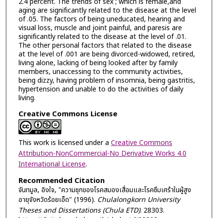
2.4 percent. The trends of sex ; which is female,and
aging are significantly related to the disease at the level
of .05. The factors of being uneducated, hearing and
visual loss, muscle and joint painful, and paresis are
significantly related to the disease at the level of .01.
The other personal factors that related to the disease
at the level of .001 are being divorced-widowed, retired,
living alone, lacking of being looked after by family
members, unaccessing to the community activities,
being dizzy, having problem of insomnia, being gastritis,
hypertension and unable to do the activities of daily
living.
Creative Commons License
This work is licensed under a
Creative Commons
Attribution-NonCommercial-No Derivative Works 4.0
International License
.
Recommended Citation
จันทมูล, อิงใจ, "ความชุกของโรคสมองเสื่อมและโรคซึมเศร้าในผู้สูง
อายุจังหวัดร้อยเอ็ด" (1996).
Chulalongkorn University
Theses and Dissertations (Chula ETD)
. 28303.