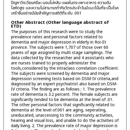
ปัญหาวิงเวียนศรีษะ-นอนไม่หลับ-แผลในกระเพาะอาหาร-ความดัน
โลหิตสูง และความไม่สามารถทำกิจวัตรประจำวันมีแนวโน้มที่จะเป็นโรค
เศร้าซึมอย่างมีนัยสำคัญทางสถิติที่ระดับ .001
Other Abstract (Other language abstract of
ETD)
The purposes of this research were to study the
prevalence rates and personal factors related to
dementia and major depression in elderly in Roi-Et
province. The subjects were 1,707 of those over 60
yeares of age assigned by multi stage samplings. The
data collected by the researcher and 4 assistants who
are nurses trained to properly administer the
tools,considered by the intraclass correlation coefficient.
The subjects were screened by dementia and major
depression screening tests based on DSM-IV criteria,and
diagnosed by an expert psychiatrist also based on DSM-
IV criteria. The finding are as follows ; 1. The prevalence
rate of dementia is 3.2 percent. The female subjects are
significantly tended to be dementia at the level of .01.
The other personal factors that significantly related to
dementia at the level of.001 are aging, seperating,
uneducated, unaccessing to the community activities,
hearing and visual loss, and unable to do the activities of
daily living. 2. The prevalence rate of major depression is