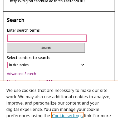
https://digital.car.chula.ac.th/chulaetd/28303
Search
Enter search terms:
Select context to search:
Advanced Search
Notify me via email or
RSS
We use cookies that are necessary to make our site
Browse
work. We may also use additional cookies to analyze,
Collections
improve, and personalize our content and your
digital experience. You can manage your cookie
Disciplines
preferences using the
Cookie settings
link. For more