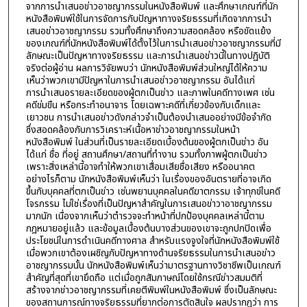
จากการนำเสนอข่าวอาชญากรรมในหนังสือพิมพ์ และศึกษาเกณฑ์ที่นัก
หนังสือพิมพ์ใช้ในการจัดการกับปัญหาทางจริยธรรมที่เกิดจากการนำ
เสนอข่าวอาชญากรรม รวมทั้งศึกษาถึงความสอดคล้อง หรือขัดแย้ง
ของเกณฑ์ที่นักหนังสือพิมพ์ได้ตั้งไว้ในการนำเสนอข่าวอาชญากรรมที่มี
ลักษณะเป็นปัญหาทางจริยธรรม และการนำเสนอข่าวนี้ในทางปฏิบัติ
จริงต่อผู้อ่าน ผลการวิจัยพบว่า นักหนังสือพิมพ์ส่วนใหญ่ได้ให้ความ
เห็นว่าพวกเขามีปัญหาในการนำเสนอข่าวอาชญากรรม อันได้แก่
การนำเสนอรายละเอียดของผู้ตกเป็นข่าว และภาพในคดีทางเพศ เช่น
คดีข่มขืน หรือกระทำอนาจาร โดยเฉพาะคดีที่เกี่ยวข้องกับเด็กและ
เยาวชน การนำเสนอข่าวดังกล่าวจำเป็นต้องนำเสนออย่างมีข้อจำกัด
ซึ่งสอดคล้องกับการวิเคราะห์เนื้อหาข่าวอาชญากรรมในหน้า
หนังสือพิมพ์ ในส่วนที่เป็นรายละเอียดเบื้องต้นของผู้ตกเป็นข่าว อัน
ได้แก่ ชื่อ ที่อยู่ สถานศึกษา/สถานที่ทำงาน รวมทั้งภาพผู้ตกเป็นข่าว
เพราะสิ่งเหล่านี้อาจทำให้พวกเขาเสื่อมเสียชื่อเสียง หรืออนาคต
อย่างไรก็ตาม นักหนังสือพิมพ์เห็นว่า ในเรื่องของอันตรายที่อาจเกิด
ขึ้นกับบุคคลที่ตกเป็นข่าว เช่นพยานบุคคลในคดีฆาตกรรม เจ้าทุกข์ในคดี
โจรกรรม ไม่ใช่เรื่องที่เป็นปัญหาสำคัญในการเสนอข่าวาอาชญากรรม
มากนัก เนื่องจากเห็นว่าตำรวจจะทำหน้าที่ปกป้องบุคคลเหล่านี้ตาม
กฎหมายอยู่แล้ว และข้อมูลเบื้องต้นบางส่วนของเขาจะถูกปกปิดเพื่อ
ประโยชน์ในการดำเนินคดีทางศาล สำหรับแรงจูงใจที่นักหนังสือพิมพ์ใช้
เมื่อพวกเขาต้องเผชิญกับปัญหาทางด้านจริยธรรมในการนำเสนอข่าว
อาชญากรรมนั้น นักหนังสือพิมพ์เห็นว่ามาตรฐานทางวิชาชีพเป็นเกณฑ์
สำคัญที่สุดที่เขายึดถือ แต่เมื่อถูกสัมภาษณ์โดยใช้กรณีข่าวสมมติที่
สร้างจากข่าวอาชญากรรมที่เคยตีพิมพ์ในหนังสือพิมพ์ ซึ่งเป็นลักษณะ
ของสถานการณ์ทางจริยธรรมที่ยากต่อการตัดสินใจ ผลปรากฏว่า การ