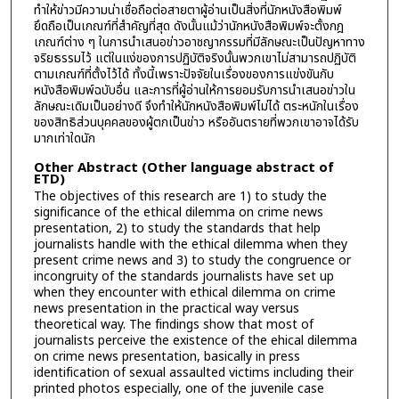
ทำให้ข่าวมีความน่าเชื่อถือต่อสายตาผู้อ่านเป็นสิ่งที่นักหนังสือพิมพ์
ยึดถือเป็นเกณฑ์ที่สำคัญที่สุด ดังนั้นแม้ว่านักหนังสือพิมพ์จะตั้งกฎ
เกณฑ์ต่าง ๆ ในการนำเสนอข่าวอาชญากรรมที่มีลักษณะเป็นปัญหาทาง
จริยธรรมไว้ แต่ในแง่ของการปฏิบัติจริงนั้นพวกเขาไม่สามารถปฏิบัติ
ตามเกณฑ์ที่ตั้งไว้ได้ ทั้งนี้เพราะปัจจัยในเรื่องของการแข่งขันกับ
หนังสือพิมพ์ฉบับอื่น และการที่ผู้อ่านให้การยอมรับการนำเสนอข่าวใน
ลักษณะเดิมเป็นอย่างดี จึงทำให้นักหนังสือพิมพ์ไม่ได้ ตระหนักในเรื่อง
ของสิทธิส่วนบุคคลของผู้ตกเป็นข่าว หรืออันตรายที่พวกเขาอาจได้รับ
มากเท่าใดนัก
Other Abstract (Other language abstract of
ETD)
The objectives of this research are 1) to study the
significance of the ethical dilemma on crime news
presentation, 2) to study the standards that help
journalists handle with the ethical dilemma when they
present crime news and 3) to study the congruence or
incongruity of the standards journalists have set up
when they encounter with ethical dilemma on crime
news presentation in the practical way versus
theoretical way. The findings show that most of
journalists perceive the existence of the ehical dilemma
on crime news presentation, basically in press
identification of sexual assaulted victims including their
printed photos especially, one of the juvenile case