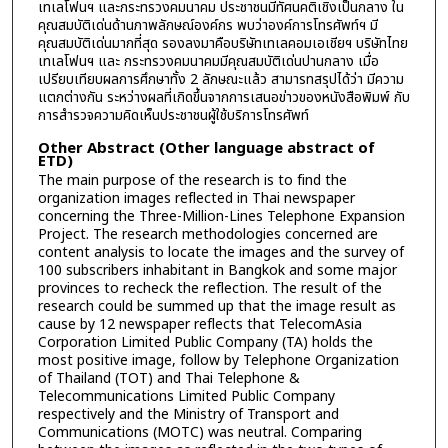
เทเลโฟนฯ และกระทรวงคมนาคม ประชาชนมีทัศนคติเชิงเป็นกลาง ใน
คุณสมบัติเด่นด้านภาพลักษณ์องค์กร พบว่าองค์การโทรศัพท์ฯ มี
คุณสมบัติเด่นมากที่สุด รองลงมาคือบริษัทเทเลคอมเอเชียฯ บริษัทไทย
เทเลโฟนฯ และ กระทรวงคมนาคมมีคุณสมบัติเด่นปานกลาง เมื่อ
เปรียบเทียบผลการศึกษาทั้ง 2 ลักษณะแล้ว สามารทสรุปได้ว่า มีความ
แตกต่างกัน ระหว่างผลที่เกิดขึ้นจากการเสนอข่าวของหนังสือพิมพ์ กับ
การสำรวจความคิดเห็นประชาชนผู้ใช้บริการโทรศัพท์
Other Abstract (Other language abstract of
ETD)
The main purpose of the research is to find the
organization images reflected in Thai newspaper
concerning the Three-Million-Lines Telephone Expansion
Project. The research methodologies concerned are
content analysis to locate the images and the survey of
100 subscribers inhabitant in Bangkok and some major
provinces to recheck the reflection. The result of the
research could be summed up that the image result as
cause by 12 newspaper reflects that TelecomAsia
Corporation Limited Public Company (TA) holds the
most positive image, follow by Telephone Organization
of Thailand (TOT) and Thai Telephone &
Telecommunications Limited Public Company
respectively and the Ministry of Transport and
Communications (MOTC) was neutral. Comparing