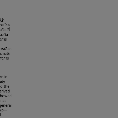
ี้นำ
ารเมือง
ัศน์ที่
แนวคิด
องการ
การเลือก
ความขัด
ทางการ
on in
tudy
to the
erived
 showed
ence
general
Chip—
l