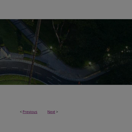
<
Previous
Next
>