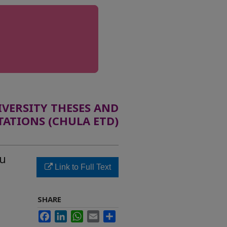
ERSITY THESES AND
TATIONS (CHULA ETD)
ใน
Link to Full Text
SHARE
Facebook
LinkedIn
WhatsApp
Email
Share