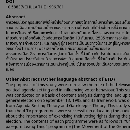
DOI
10.58837/CHULA.THE.1996.781
Abstract
การวิจัยนี้มีวัตถุประสงค์เพื่อให้เข้าใจถึงบทบาทของโทรทัศน์ในการกำหนดประเด็นช
ทางการเมือง และลักษณ์เนื้อหาของรายการทางโทรทัศน์ที่มีส่วนในการชี้นำทางก
โดยการวิเคราะห์เชิงคุณภาพในการนำเสนอประเด็นและเนื้อหาของรายการทางโทรท
เกี่ยวกับการเลือกตั้งในช่วงก่อนการเลือกตั้ง 13 กันยายน 2535 จากการอาศัย
เกี่ยวกับการกำหนดวาระ และทฤษฎี ผู้กรองสารเป็นแนวทางในการเข้าสู่ปัญหาข
วิจัยครั้งนี้1.รายการชีพจรเลือกตั้ง ชี้นำเกี่ยวกับประเด็นนโยบายของ
พรรคการเมือง2.รายการเส้นทางสู่สภาเลือกตั้ง ชี้นำเกี่ยวกับประเด็นแนวทางใน
ตั้งในระบอบประชาธิปไตย3.รายการช่อง 9 สู่สนามเลือกตั้ง ชี้นำเกี่ยวกับประเด็น
แย้งทางการเมือง4.รายการเดินหน้าหาผู้แทน ชี้นำเกี่ยวกับประเด็นความขัดแย้ง
เมือง
Other Abstract (Other language abstract of ETD)
The purposes of this study were to review the role of the televisi
political agenda setting and in influencing voter behaviour. This s
was conducted on a basis of content analysis during the lead up 
general election on September 13, 1992 and its framework was d
from Agenda Setting Theory and Gatekeeper Theory. This study
that the 4 TV programmes were successful in educating the audi
about the importance of exercising their voting rights during the 
election. The contents of each programme were as follows :1. “
pa—jorn Leaug Tang" programme (The Movement of the Genera