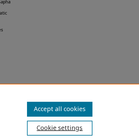
 Sapha
atic
es
การ
s and
Accept all cookies
Cookie settings
ibility Statement