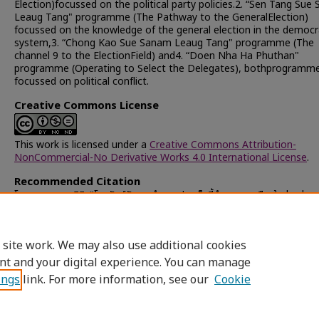
Election)focussed on the political party policies.2. “Sen Tang Sue
Leaug Tang" programme (The Pathway to the GeneralElection)
focussed on the knowledge of the general election in the democr
system,3. “Chong Kao Sue Sanam Leaug Tang" programme (The
channel 9 to the ElectionField) and4. “Doen Nha Ha Phuthan"
programme (Operating to Select the Delegates), bothprogramm
focussed on political conflict.
Creative Commons License
This work is licensed under a
Creative Commons Attribution-
NonCommercial-No Derivative Works 4.0 International License
.
Recommended Citation
โมรากุล, วรรณสิริ, "โทรทัศน์กับการกำหนดประเด็นชี้นำทางการเมืองในช่วงก่อน
เลือกตั้ง 13 กันยายน 2535" (1996).
Chulalongkorn University These
Dissertations (Chula ETD)
. 28228.
https://digital.car.chula.ac.th/chulaetd/28228
 site work. We may also use additional cookies
nt and your digital experience. You can manage
ings
link. For more information, see our
Cookie
Home
|
About
|
FAQ
|
My Account
|
Access