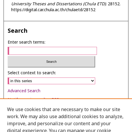
University Theses and Dissertations (Chula ETD)
. 28152.
https://digital.car.chula.ac.th/chulaetd/28152
Search
Enter search terms:
Select context to search:
Advanced Search
Notify me via email or
RSS
We use cookies that are necessary to make our site
Browse
work. We may also use additional cookies to analyze,
Collections
improve, and personalize our content and your
digital experience. You can manage your cookie
Disciplines