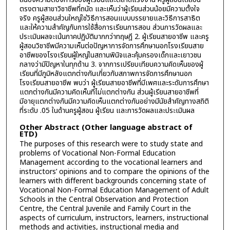
ตรงตามสาขาวิชาชีพที่ถนัด และเห็นว่าผู้เรียนส่วนน้อยมีความตั้งใจ
จริง ครูผู้สอนส่วนใหญ่ใช่วิธีการสอนแบบบรรยายและวิธีการสาธิต
และให้ความสำคัญกับการใช้สื่อการเรียนการสอน ส่วนการวัดผลและ
ประเมินผลจะเน้นภาคปฏิบัติมากกว่าทฤษฎี 2. ผู้เรียนสายอาชีพ และครู
ผู้สอนวิชาชีพมีความเห็นต่อปัญหาการจัดการศึกษานอกโรงเรียนสาย
อาชีพของโรงเรียนผู้ใหญ่ในสถานพินิจและคุ้มครองเด็กและเยาวชน
กลางว่ามีปัญหาในทุกด้าน 3. จากการเปรียบเทียบความคิดเห็นของผู้
เรียนที่มีภูมิหลังแตกต่างกันเกี่ยวกับสภาพการจัดการศึกษานอก
โรงเรียนสายอาชีพ พบว่า ผู้เรียนสายอาชีพที่มีเพศและระดับการศึกษา
แตกต่างกันมีความคิดเห็นที่ไม่แตกต่างกัน ส่วนผู้เรียนสายอาชีพที่
มีอายุแตกต่างกันมีความคิดเห็นแตกต่างกันอย่างมีนัยสำคัญทางสถิติ
ที่ระดับ .05 ในด้านครูผู้สอน ผู้เรียน และการวัดผลและประเมินผล
Other Abstract (Other language abstract of
ETD)
The purposes of this research were to study state and
problems of Vocational Non-Formal Education
Management according to the vocational learners and
instructors’ opinions and to compare the opinions of the
learners with different backgrounds concerning state of
Vocational Non-Formal Education Management of Adult
Schools in the Central Observation and Protection
Centre, the Central Juvenile and Family Court in the
aspects of curriculum, instructors, learners, instructional
methods and activities, instructional media and