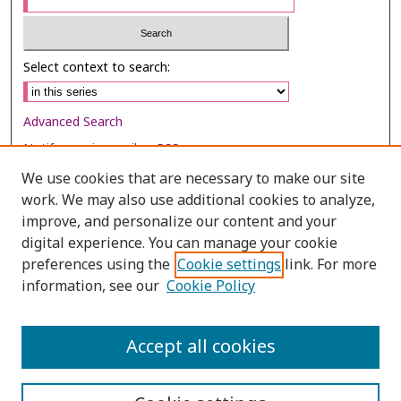
Select context to search:
Advanced Search
Notify me via email or
RSS
We use cookies that are necessary to make our site
Browse
work. We may also use additional cookies to analyze,
Collections
improve, and personalize our content and your
digital experience. You can manage your cookie
Disciplines
preferences using the
Cookie settings
link. For more
Authors
information, see our
Cookie Policy
Author Corner
Author FAQ
Accept all cookies