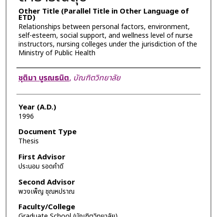
Other Title (Parallel Title in Other Language of
ETD)
Relationships between personal factors, environment,
self-esteem, social support, and wellness level of nurse
instructors, nursing colleges under the jurisdiction of the
Ministry of Public Health
Author
ชุติมา บูรณธนิต
,
บัณฑิตวิทยาลัย
Year (A.D.)
1996
Document Type
Thesis
First Advisor
ประนอม รอดคำดี
Second Advisor
พวงเพ็ญ ชุณหปราณ
Faculty/College
Graduate School (บัณฑิตวิทยาลัย)