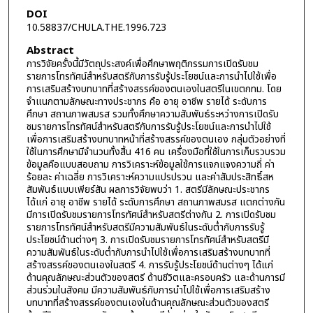
DOI
10.58837/CHULA.THE.1996.723
Abstract
การวิจัยครั้งนี้มีวัตถุประสงค์เพื่อศึกษาพฤติกรรมการเปิดรับชม
รายการโทรทัศน์สำหรับสตรีกับการรับรู้ประโยชน์และการนำไปใช้เพื่อ
การเสริมสร้างบทบาทที่สร้างสรรค์ของตนเองในสตรีในเขตกทม. โดย
จำแนกตามลักษณะทางประชากร คือ อายุ อาชีพ รายได้ ระดับการ
ศึกษา สถานภาพสมรส รวมทั้งศึกษาความสัมพันธ์ระหว่างการเปิดรับ
ชมรายการโทรทัศน์สำหรับสตรีกับการรับรู้ประโยชน์และการนำไปใช้
เพื่อการเสริมสร้างบทบาทหน้าที่สร้างสรรค์ของตนเอง กลุ่มตัวอย่างที่
ใช้ในการศึกษามีจำนวนทั้งสิ้น 416 คน เครื่องมือที่ใช้ในการเก็บรวบรวม
ข้อมูลคือแบบสอบถาม การวิเคราะห์ข้อมูลใช้การแจกแจงความถี่ ค่า
ร้อยละ ค่าเฉลี่ย การวิเคราะห์ความแปรปรวน และค่าสัมประสิทธิ์สห
สัมพันธ์แบบเพียร์สัน ผลการวิจัยพบว่า 1. สตรีมีลักษณะประชากร
ได้แก่ อายุ อาชีพ รายได้ ระดับการศึกษา สถานภาพสมรส แตกต่างกัน
มีการเปิดรับชมรายการโทรทัศน์สำหรับสตรีต่างกัน 2. การเปิดรับชม
รายการโทรทัศน์สำหรับสตรีมีความสัมพันธ์ในระดับต่ำกับการรับรู้
ประโยชน์ด้านต่างๆ 3. การเปิดรับชมรายการโทรทัศน์สำหรับสตรีมี
ความสัมพันธ์ในระดับต่ำกับการนำไปใช้เพื่อการเสริมสร้างบทบาทที่
สร้างสรรค์ของตนเองในสตรี 4. การรับรู้ประโยชน์ด้านต่างๆ ได้แก่
ด้านคุณลักษณะส่วนตัวของสตรี ด้านชีวิตและครอบครัว และด้านการมี
ส่วนร่วมในสังคม มีความสัมพันธ์กับการนำไปใช้เพื่อการเสริมสร้าง
บทบาทที่สร้างสรรค์ของตนเองในด้านคุณลักษณะส่วนตัวของสตรี