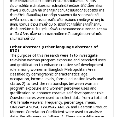
ด้านชีวิตและครอบครัว และด้านการมีส่วนร่วมในสังคม 5. สตรี
ต้องการให้มีการนำเสนอรายการโทรทัศน์สำหรับสตรีที่มีเนื้อหาสาระ
ต่างๆ 3 อันดับแรก คือ รายการเกี่ยวกับความปลอดภัยของสตรี การ
ดำรงชีวิตในสังคมปัจจุบันมากที่สุด รองลงมา คือ รายการเกี่ยวกับ
แฟชั่น ความงาม และรายการเกี่ยวกับการสนทนา ถกปัญหาต่างๆ ใน
สังคม ชีวิตประจำวัน ตามลำดับ 6. สตรีต้องการให้รายการโทรทัศน์
สำหรับสตรีมีการปรับปรุงในเรื่องวัน-เวลาออกอากาศมากที่สุด รองลง
มา คือ พิธีกร เนื้อหาสาระ และเทคนิคการจัดและรูปแบบการดำเนิน
รายการตามลำดับ
Other Abstract (Other language abstract of
ETD)
The purpose of this research were 1) to investigate
television woman program exposure and perceived uses
and gratification to enhance creative self development
role among women in Bangkok Metropolitan Area
classified by demographic characteristics: age,
occupation, income levels, formal education levels and
status 2) to test the relationships between woman
program exposure and women’ perceived uses and
gratification to enhance creative self development role.
Questionnaires were used to collect data from a total of
416 female viewers. Frequency, percentage, mean,
ONEWAY ANOVA, TWOWAY ANOVA and Pearson Product
Moment Correlation Coefficient were used to analyze
data. Results were as follows: 1. There were differences