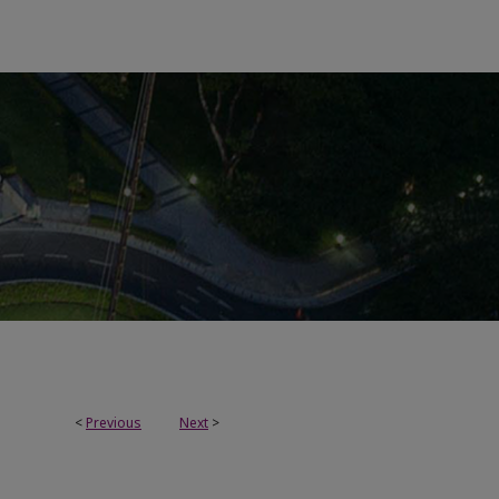
<
Previous
Next
>