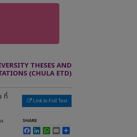
ERSITY THESES AND
TATIONS (CHULA ETD)
ที่
Link to Full Text
SHARE
ss
Facebook
LinkedIn
WhatsApp
Email
Share