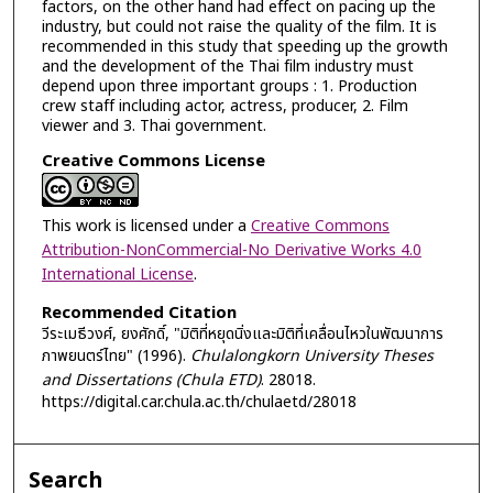
factors, on the other hand had effect on pacing up the
industry, but could not raise the quality of the film. It is
recommended in this study that speeding up the growth
and the development of the Thai film industry must
depend upon three important groups : 1. Production
crew staff including actor, actress, producer, 2. Film
viewer and 3. Thai government.
Creative Commons License
This work is licensed under a
Creative Commons
Attribution-NonCommercial-No Derivative Works 4.0
International License
.
Recommended Citation
วีระเมธีวงศ์, ยงศักดิ์, "มิติที่หยุดนิ่งและมิติที่เคลื่อนไหวในพัฒนาการ
ภาพยนตร์ไทย" (1996).
Chulalongkorn University Theses
and Dissertations (Chula ETD)
. 28018.
https://digital.car.chula.ac.th/chulaetd/28018
Search