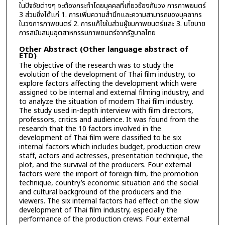
ในปัจจัยต่างๆ จะต้องกระทำโดยบุคคลที่เกี่ยวข้องกับวง การภาพยนตร์
3 ส่วนซึ่งได้แก่ 1. การเพิ่มความสำนึกและความสามารถของบุคลากร
ในวงการภาพยนตร์ 2. การแก้ไขในส่วนผู้ชมภาพยนตร์และ 3. นโยบาย
การสนับสนุนอุตสาหกรรมภาพยนตร์จากรัฐบาลไทย
Other Abstract (Other language abstract of
ETD)
The objective of the research was to study the
evolution of the development of Thai film industry, to
explore factors affecting the development which were
assigned to be internal and external filming industry, and
to analyze the situation of modem Thai film industry.
The study used in-depth interview with film directors,
professors, critics and audience. It was found from the
research that the 10 factors involved in the
development of Thai film were classified to be six
internal factors which includes budget, production crew
staff, actors and actresses, presentation technique, the
plot, and the survival of the producers. Four external
factors were the import of foreign film, the promotion
technique, country’s economic situation and the social
and cultural background of the producers and the
viewers. The six internal factors had effect on the slow
development of Thai film industry, especially the
performance of the production crews. Four external