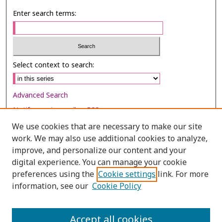
Enter search terms:
Select context to search:
Advanced Search
Notify me via email or
RSS
We use cookies that are necessary to make our site
Browse
work. We may also use additional cookies to analyze,
Collections
improve, and personalize our content and your
digital experience. You can manage your cookie
Disciplines
preferences using the
Cookie settings
link. For more
Authors
information, see our
Cookie Policy
Author Corner
Author FAQ
Accept all cookies