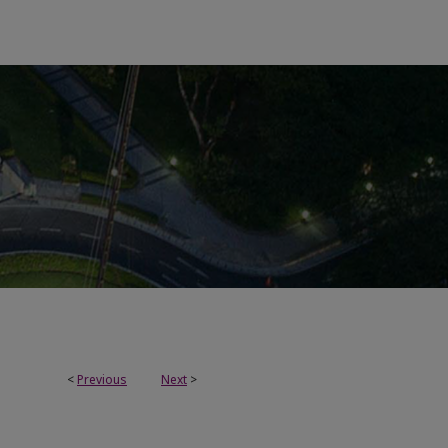
<
Previous
Next
>