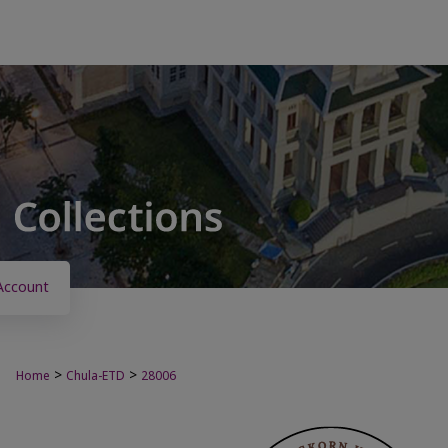
Account
>
>
Home
Chula-ETD
28006