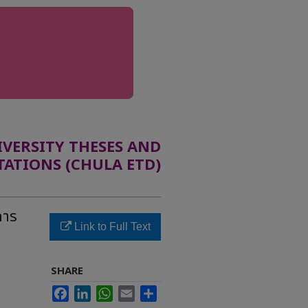
ERSITY THESES AND
TATIONS (CHULA ETD)
การ
Link to Full Text
SHARE
Facebook
LinkedIn
WhatsApp
Email
Share