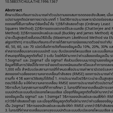
10.58837/CHULA.THE.1996.1367
Abstract
ศึกษาเปรียบเทียบการประมาณค่าตัวแปรตามของสมการถดถอยเชิงเส้นพหุ เมื่อค
แปรตามถูกตัดปลายทางขวาประเภทที่ 1 โดยวิธีการประมาณพารามิเตอร์ของสม
ถดถอยที่ใช้ในการศึกษาวิจัยครั้งนั้ คือ 1)วิธีกำลังสองต่ำสุด (Ordinary Least
Squares Method) 2)วิธีการของแชตเทอร์จีและแมคลีช (Chatterjee and 
Method) 3)วิธีการของบัคเลย์และเจมส์ (Buckley and James Method) 4)ว
น่าจะเป็นสูงสุดด้วยขั้นตอนวิธีอีเอ็ม (Maximum Likelihood Method via E
algorithm) การเปรียบเทียบกระทำภายใต้สถานการณ์ของขนาดตัวอย่างเท่ากับ 
40, 50, 60, และ 70 เปอร์เซ็นต์การตัดทิ้งของข้อมูลเป็น 10%, 20%, 30% 
ค่าคลาดเคลื่อนแจกแจงแบบปกติ แบบ ดับเบิลเอกซโพเนนเชียล และแบบล็อกน
กำหนดจุดที่ข้อมูลถูกตัดทิ้งมี 3 ระดับ โดยให้มีค่ามากกว่าค่าเฉลี่ยของข้อมูลเป็น
1.5sigmaT และ 2sigmaT เมื่อ sigmaT คือส่วนเบี่ยงเบนมาตรฐานของข้อมูล
ข้อมูลที่ใช้ในการวิจัยนี้ได้จากการจำลองด้วยเทคนิคมอนติคาร์โลและทำการทดลอง
1,000 ครั้ง สำหรับแต่ละสถานการณ์ที่กำหนดเพื่อประมาณค่าพารามิเตอร์และหาค
สองของค่าเฉลี่ยของความคลาดเคลื่อนกำลังสอง (RMSE) ของการประมาณค่า
ตามทั้ง 4 วิธี ผลการวิจัยสรุปได้ดังนี้ 1. การประมาณด้วยวิธีภาวะน่าจะเป็นสูงสุดด
ตอนวิธีอีเอ็ม จะให้ค่าความคลาดเคลื่อน RMSE ของการประมาณค่าตัวแปรตามต่
วิธีการอื่นๆ ในทุกสถานการณ์ที่ทำการศึกษา 2. ในกรณีที่ค่าคลาดเคลื่อนมีการแ
แบบปกติและแบบดับเบิลเอกซโพเนนเชียล เมื่อจุดที่ข้อมูลถูกตัดทิ้งมีค่ามากกว่าค่
ของข้อมูลเป็น sigmaT และ 1.5simgaT วิธีการของบัคเลย์และเจมส์ให้ค่า RM
กว่าวิธีกำลังสองต่ำสุด และเมื่อจุดที่ข้อมูลถูกตัดทิ้งมีค่ามากกว่าค่าเฉลี่ยของข้อม
เป็น 2sigmaT วิธีการของบัคเลย์และเจมส์จะให้ค่า RMSE มากกว่าวิธีกำลังสอง
3. ในกรณีที่ค่าคลาดเคลื่อนแจกแจงแบบปกติและแบบดับเบิลเอกซโพเนนเซียล เมื่