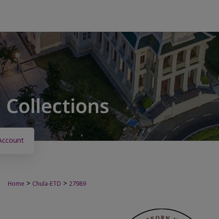
Account
>
>
Home
Chula-ETD
27989