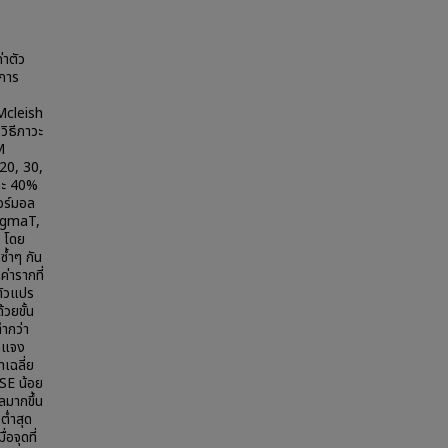
่าตัว
การ
Mcleish
ิธีภาวะ
M
20, 30,
และ 40%
อร์มอล
 sigmaT,
 โดย
ซ้ำๆ กัน
่ารากที่
ตัวแปร
้วยขั้น
ำกว่า
จกแจง
าเฉลี่ย
SE น้อย
ูลมากขึ้น
ต่ำสุด
อจุดที่