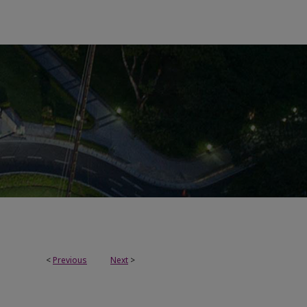
<
Previous
Next
>