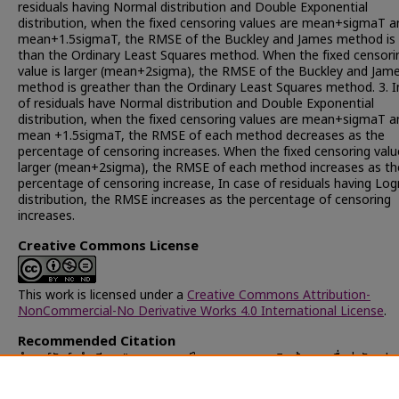
residuals having Normal distribution and Double Exponential
distribution, when the fixed censoring values are mean+sigmaT a
mean+1.5sigmaT, the RMSE of the Buckley and James method is 
than the Ordinary Least Squares method. When the fixed censori
value is larger (mean+2sigma), the RMSE of the Buckley and Jam
method is greather than the Ordinary Least Squares method. 3. I
of residuals have Normal distribution and Double Exponential
distribution, when the fixed censoring values are mean+sigmaT a
mean +1.5sigmaT, the RMSE of each method decreases as the
percentage of censoring increases. When the fixed censoring valu
larger (mean+2sigma), the RMSE of each method increases as th
percentage of censoring increase, In case of residuals having Lo
distribution, the RMSE increases as the percentage of censoring
increases.
Creative Commons License
This work is licensed under a
Creative Commons Attribution-
NonCommercial-No Derivative Works 4.0 International License
.
Recommended Citation
จำนงค์รักษ์, จำเนียน, "การพยากรณ์ในสมการถดถอยเชิงเส้นพหุ เมื่อค่าตัวแปร
ตัดปลายทางขวา" (1996).
Chulalongkorn University Theses and
Dissertations (Chula ETD)
. 27989.