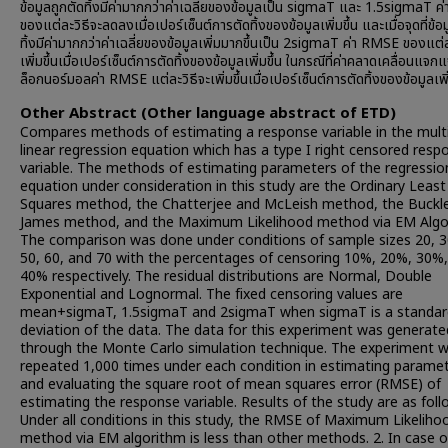
ข้อมูลถูกตัดทิ้งมีค่ามากกว่าค่าเฉลี่ยของข้อมูลเป็น sigmaT และ 1.5sigmaT 
ของแต่ละวิธีจะลดลงเมื่อเปอร์เซ็นต์การตัดทิ้งของข้อมูลเพิ่มขึ้น และเมื่อจุดที่ข้อ
ทิ้งมีค่ามากกว่าค่าเฉลี่ยของข้อมูลเพิ่มมากขึ้นเป็น 2sigmaT ค่า RMSE ของแต่ล
เพิ่มขึ้นเมื่อเปอร์เซ็นต์การตัดทิ้งของข้อมูลเพิ่มขึ้น ในกรณีที่ค่าคลาดเคลื่อนแ
ล็อกนอร์มอลค่า RMSE แต่ละวิธีจะเพิ่มขึ้นเมื่อเปอร์เซ็นต์การตัดทิ้งของข้อมูลเพิ่
Other Abstract (Other language abstract of ETD)
Compares methods of estimating a response variable in the mult
linear regression equation which has a type I right censored resp
variable. The methods of estimating parameters of the regressio
equation under consideration in this study are the Ordinary Least
Squares method, the Chatterjee and McLeish method, the Buckl
James method, and the Maximum Likelihood method via EM Algo
The comparison was done under conditions of sample sizes 20, 3
50, 60, and 70 with the percentages of censoring 10%, 20%, 30%
40% respectively. The residual distributions are Normal, Double
Exponential and Lognormal. The fixed censoring values are
mean+sigmaT, 1.5sigmaT and 2sigmaT when sigmaT is a standar
deviation of the data. The data for this experiment was generate
through the Monte Carlo simulation technique. The experiment 
repeated 1,000 times under each condition in estimating parame
and evaluating the square root of mean squares error (RMSE) of
estimating the response variable. Results of the study are as follo
Under all conditions in this study, the RMSE of Maximum Likeliho
method via EM algorithm is less than other methods. 2. In case o