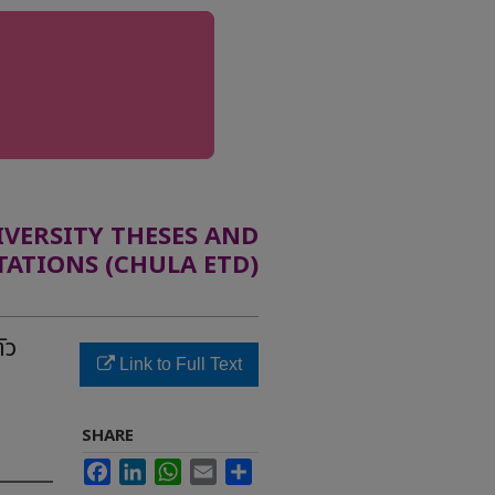
ERSITY THESES AND
TATIONS (CHULA ETD)
ัว
Link to Full Text
SHARE
Facebook
LinkedIn
WhatsApp
Email
Share