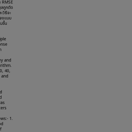
ค่า RMSE
มูลถูกตัด
ะวิธีจะ
จกแจงแบบ
มขึ้น
iple
onse
n
ey and
rithm.
0, 40,
, and
d
d
was
ters
ws:- 1.
od
f