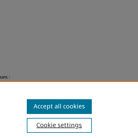
านคร :
ละ
eses
Accept all cookies
Cookie settings
ibility Statement