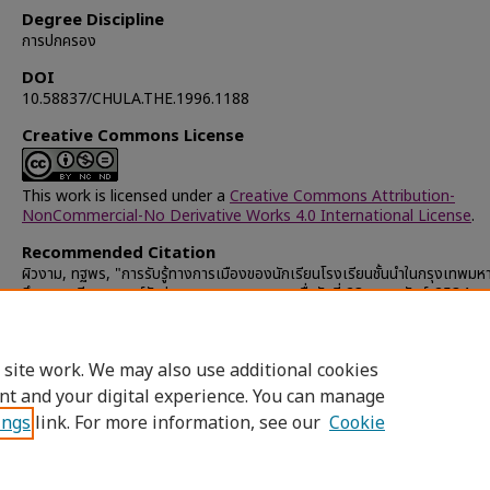
Degree Discipline
การปกครอง
DOI
10.58837/CHULA.THE.1996.1188
Creative Commons License
This work is licensed under a
Creative Commons Attribution-
NonCommercial-No Derivative Works 4.0 International License
.
Recommended Citation
ผิวงาม, ทฐพร, "การรับรู้ทางการเมืองของนักเรียนโรงเรียนชั้นนำในกรุงเทพมห
ศึกษากรณีเหตุการณ์รัฐประหารของคณะ รสช. เมื่อวันที่ 23 กุมภาพันธ์ 2534 แ
เหตุการณ์เดือนพฤษภาคม 2535" (1996).
Chulalongkorn University Th
and Dissertations (Chula ETD)
. 27921.
https://digital.car.chula.ac.th/chulaetd/27921
 site work. We may also use additional cookies
nt and your digital experience. You can manage
ings
link. For more information, see our
Cookie
Home
|
About
|
FAQ
|
My Account
|
Access