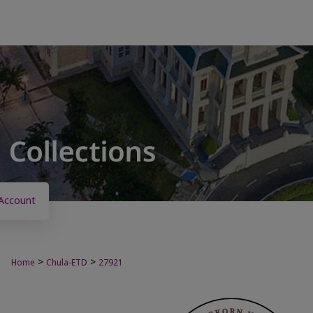
Account
>
>
Home
Chula-ETD
27921