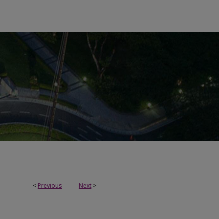
<
Previous
Next
>