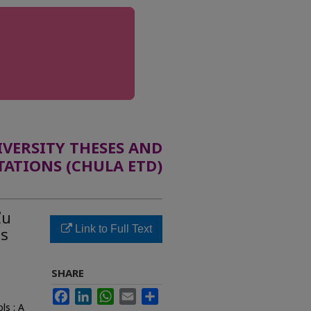
ERSITY THESES AND
TATIONS (CHULA ETD)
ใน
Link to Full Text
าร
SHARE
Facebook
LinkedIn
WhatsApp
Email
Share
ls : A