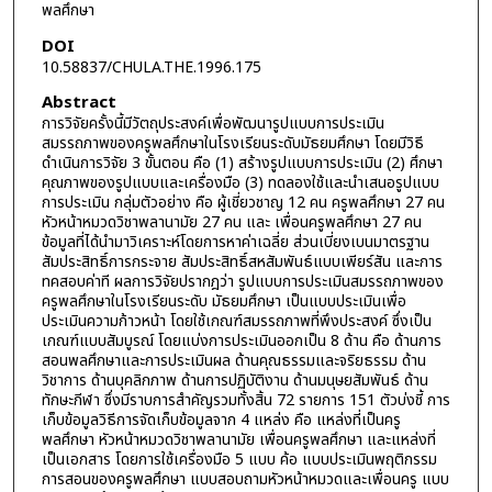
พลศึกษา
DOI
10.58837/CHULA.THE.1996.175
Abstract
การวิจัยครั้งนี้มีวัตถุประสงค์เพื่อพัฒนารูปแบบการประเมิน
สมรรถภาพของครูพลศึกษาในโรงเรียนระดับมัธยมศึกษา โดยมีวิธี
ดำเนินการวิจัย 3 ขั้นตอน คือ (1) สร้างรูปแบบการประเมิน (2) ศึกษา
คุณภาพของรูปแบบและเครื่องมือ (3) ทดลองใช้และนำเสนอรูปแบบ
การประเมิน กลุ่มตัวอย่าง คือ ผู้เชี่ยวชาญ 12 คน ครูพลศึกษา 27 คน
หัวหน้าหมวดวิชาพลานามัย 27 คน และ เพื่อนครูพลศึกษา 27 คน
ข้อมูลที่ได้นำมาวิเคราะห์โดยการหาค่าเฉลี่ย ส่วนเบี่ยงเบนมาตรฐาน
สัมประสิทธิ์การกระจาย สัมประสิทธิ์สหสัมพันธ์แบบเพียร์สัน และการ
ทคสอบค่าที ผลการวิจัยปรากฎว่า รูปแบบการประเมินสมรรถภาพของ
ครูพลศึกษาในโรงเรียนระดับ มัธยมศึกษา เป็นแบบประเมินเพื่อ
ประเมินความก้าวหน้า โดยใช้เกณฑ์สมรรถภาพที่พึงประสงค์ ซึ่งเป็น
เกณฑ์แบบสัมบูรณ์ โดยแบ่งการประเมินออกเป็น 8 ด้าน คือ ด้านการ
สอนพลศึกษาและการประเมินผล ด้านคุณธรรมและจริยธรรม ด้าน
วิชาการ ด้านบุคลิกภาพ ด้านการปฏิบัติงาน ด้านมนุษยสัมพันธ์ ด้าน
ทักษะกีฬา ซึ่งมีราบการสำคัญรวมทั้งสิ้น 72 รายการ 151 ตัวบ่งชี้ การ
เก็บข้อมูลวิธีการจัดเก็บข้อมูลจาก 4 แหล่ง คือ แหล่งที่เป็นครู
พลศึกษา หัวหน้าหมวดวิชาพลานามัย เพื่อนครูพลศึกษา และแหล่งที่
เป็นเอกสาร โดยการใช้เครื่องมือ 5 แบบ ค้อ แบบประเมินพฤติกรรม
การสอนของครูพลศึกษา แบบสอบถามหัวหน้าหมวดและเพื่อนครู แบบ