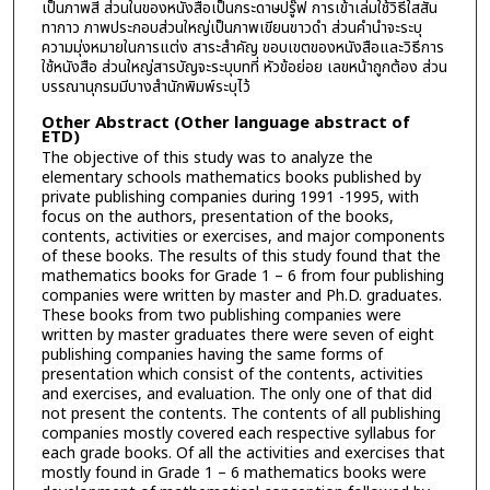
เป็นภาพสี ส่วนในของหนังสือเป็นกระดาษปรู๊ฟ การเข้าเล่มใช้วิธีใสสัน
ทากาว ภาพประกอบส่วนใหญ่เป็นภาพเขียนขาวดำ ส่วนคำนำจะระบุ
ความมุ่งหมายในการแต่ง สาระสำคัญ ขอบเขตของหนังสือและวิธีการ
ใช้หนังสือ ส่วนใหญ่สารบัญจะระบุบทที่ หัวข้อย่อย เลขหน้าถูกต้อง ส่วน
บรรณานุกรมมีบางสำนักพิมพ์ระบุไว้
Other Abstract (Other language abstract of
ETD)
The objective of this study was to analyze the
elementary schools mathematics books published by
private publishing companies during 1991 -1995, with
focus on the authors, presentation of the books,
contents, activities or exercises, and major components
of these books. The results of this study found that the
mathematics books for Grade 1 – 6 from four publishing
companies were written by master and Ph.D. graduates.
These books from two publishing companies were
written by master graduates there were seven of eight
publishing companies having the same forms of
presentation which consist of the contents, activities
and exercises, and evaluation. The only one of that did
not present the contents. The contents of all publishing
companies mostly covered each respective syllabus for
each grade books. Of all the activities and exercises that
mostly found in Grade 1 – 6 mathematics books were