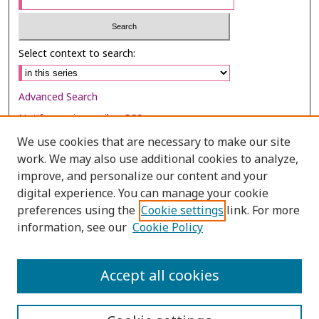
Select context to search:
Advanced Search
Notify me via email or
RSS
We use cookies that are necessary to make our site
Browse
work. We may also use additional cookies to analyze,
Collections
improve, and personalize our content and your
digital experience. You can manage your cookie
Disciplines
preferences using the
Cookie settings
link. For more
Authors
information, see our
Cookie Policy
Author Corner
Author FAQ
Accept all cookies