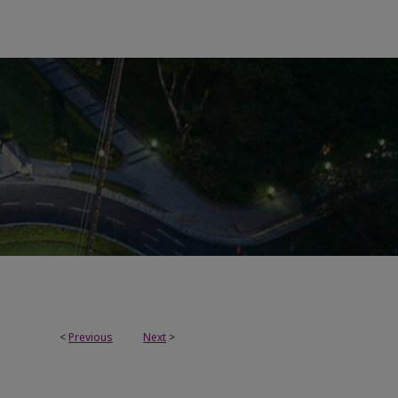
<
Previous
Next
>