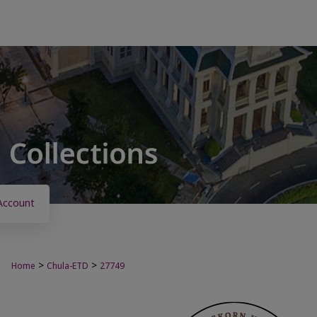
Account
>
>
Home
Chula-ETD
27749