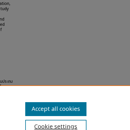
ation,
study
and
ved
f
ยนประถม
ศึกษา
(Chula
Accept all cookies
Cookie settings