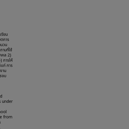
เรียน
ขตการ
จำนวน
มที่ใช้
ุคคล 2)
) การให้
้แก่ การ
กงาน
รรงบ
nd
s under
hool
re from
s
,