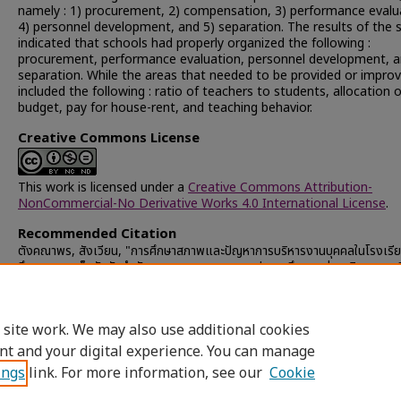
namely : 1) procurement, 2) compensation, 3) performance evalu
4) personnel development, and 5) separation. The results of the 
indicated that schools had properly organized the following :
procurement, performance evaluation, personnel development, 
separation. While the areas that needed to be provided or impro
included the following : ratio of teachers to students, allocation o
budget, pay for house-rent, and teaching behavior.
Creative Commons License
This work is licensed under a
Creative Commons Attribution-
NonCommercial-No Derivative Works 4.0 International License
.
Recommended Citation
ตังคณาพร, สังเวียน, "การศึกษาสภาพและปัญหาการบริหารงานบุคคลในโรงเรี
ศึกษา ขนาดเล็กสังกัดสำนักงานคณะกรรมการการประถมศึกษาแห่งชาติ เขตการ
12" (1996).
Chulalongkorn University Theses and Dissertations 
ETD)
. 27749.
https://digital.car.chula.ac.th/chulaetd/27749
 site work. We may also use additional cookies
nt and your digital experience. You can manage
ings
link. For more information, see our
Cookie