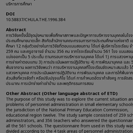
บริหารการศึกษา
DOI
10.58837/CHULA.THE.1996.384
Abstract
การวิจัยครั้งนี้มีจุดมุ่งหมายเพื่อศึกษาสภาพและปัญหาการบริหารงานบุคคลในโรง
ประถมศึกษาขนาดเล็ก สังกัดสำนักงานคณะกรรมการการประถมศึกษาแห่งชาติ เ
ศึกษา 12 กลุ่มตัวอย่างในการวิจัยที่ตอบแบบสอบถาม ได้แก่ ผู้บริหารโรงเรียน 
259 คน และครูอาจารย์ จำนวน 356 คน จากโรงเรียนจำนวน 561 โรง แบบสอบถา
แบ่งออกเป็น 5 ประเด็น ตามกรอบการบริหารงานบุคคล ได้แก่ 1) การแสวงหาบ
การจ่ายค่าตอบแทน 3) การประเมินผลการปฏิบัติงาน 4) การพัฒนาบุคคล และ 5
พ้นจากงาน ผลการวิจัยพบว่า การบริหารงานบุคคลที่โรงเรียนจัดเหมาะสมแล้ว ได
แสวงหาบุคคล การประเมินผลการปฏิบัติงาน การพัฒนาบุคคล และการให้พ้นจา
ส่วนสิ่งที่ควรจัดทำ หรือปรับปรุงแก้ไข ได้แก่ การกำหนดอัตรากำลังครู การจัดส
ประมาณ การเบิกจ่ายค่าเช่าบ้าน และพฤติกรรมการสอน
Other Abstract (Other language abstract of ETD)
The purpose of this study was to explore the current situation a
problems of personnel administration in small elementary school
the jurisdiction of the National Primary Education Commission,
educational region twelve. The study sample consisted of 259 sc
administrators, and 356 teachers who answered the questionnai
all the 561 schools. The questionnaire from used in this study wa
divided according to the 4 task areas of personnel administration