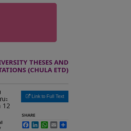
ERSITY THESES AND
TATIONS (CHULA ETD)
น
Link to Full Text
คณะ
า 12
SHARE
ll
Facebook
LinkedIn
WhatsApp
Email
Share
y