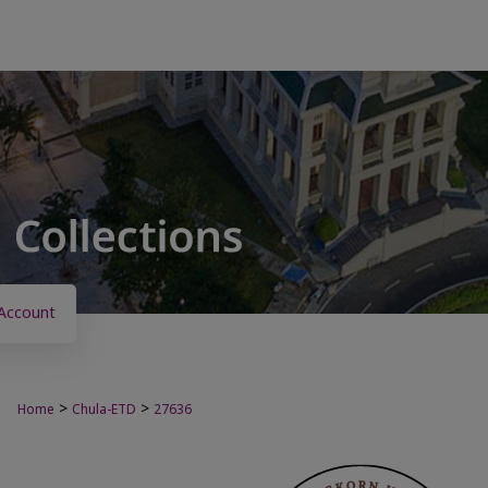
Account
>
>
Home
Chula-ETD
27636