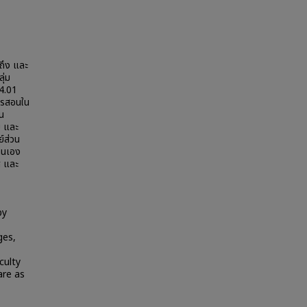
าถึง และ
ุ่ม
74.01
การสอนใน
น
บ และ
์ส่วน
ยตนเอง
ศ และ
by
ges,
culty
are as