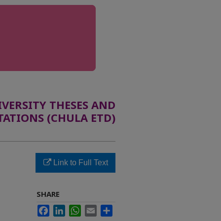
ERSITY THESES AND
TATIONS (CHULA ETD)
Link to Full Text
SHARE
Facebook
LinkedIn
WhatsApp
Email
Share