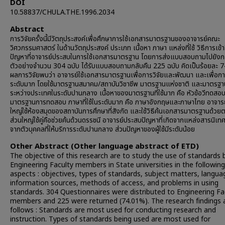
DOI
10.58837/CHULA.THE.1996.2034
Abstract
การวิจัยครั้งนี้มีวัตถุประสงค์เพื่อศึกษาการใช้เอกสารมาตรฐานของอาจารย์คณะ
วิศวกรรมศาสตร์ ในด้านวัตถุประสงค์ ประเภท เนื้อหา ภาษา แหล่งที่ใช้ วิธีการเข้
ปัญหาที่อาจารย์ประสบในการใช้เอกสารมาตรฐาน โดยการส่งแบบสอบถามไปยังกล
ตัวอย่างจำนวน 304 ฉบับ ได้รับแบบสอบถามกลับคืน 225 ฉบับ คิดเป็นร้อยละ 
ผลการวิจัยพบว่า อาจารย์ใช้เอกสารมาตรฐานเพื่อการวิจัยและพัฒนา และเพื่อ
ระดับมาก โดยใช้มาตรฐานสมาคม/สถาบันวิชาชีพ มาตรฐานแห่งชาติ และมาตรฐา
ระหว่างประเทศในระดับปานกลาง เนื้อหาของมาตรฐานที่ใช้มาก คือ หัวข้อวีทดสอ
มาตรฐานการทดสอบ ภาษาที่ใช้ในระดับมาก คือ ภาษาอังกฤษและภาษาไทย อาจารย
ใหญ่ใช้ห้องสมุดของสถาบันการศึกษาที่สังกัด และใช้วิธีค้นเอกสารมาตรฐานด้ว
ส่วนใหญ่ใช้คู่คือช่วยค้นด้วนดรรชนี อาจารย์ประสบปัญหาที่เกิดจากแหล่งสารนิเท
จากตัวบุคคลที่ให้บริการระดับปานกลาง ส่วนปัญหาของผู้ใช้มีระดับน้อย
Other Abstract (Other language abstract of ETD)
The objective of this research are to study the use of standards 
Engineering Faculty members in State universities in the following
aspects : objectives, types of standards, subject matters, langua
information sources, methods of access, and problems in using
standards. 304 Questionnaires were distributed to Engineering Fa
members and 225 were returned (74.01%). The research findings 
follows : Standards are most used for conducting research and
instruction. Types of standards being used are most used for