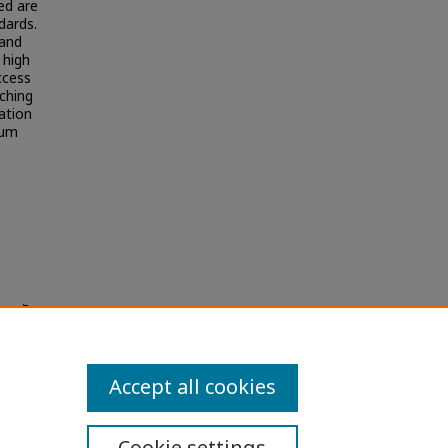
ed are
dards.
 and
 high
ccess
ching
ation
ium
สถาบัน
Accept all cookies