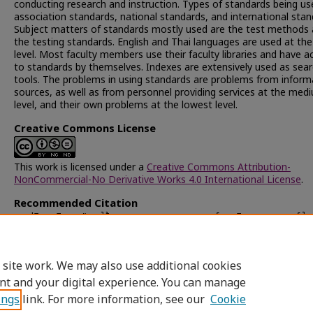
conducting research and instruction. Types of standards being us
association standards, national standards, and international stan
Subject matters of standards mostly used are the test methods
the testing standards. English and Thai languages are used at the
level. Most faculty members use their faculty libraries and have a
to standards by themselves. Indexes are extensively used as sear
tools. The problems in using standards are problems from inform
sources, as well as from personnel providing services at the med
level, and their own problems at the lowest level.
Creative Commons License
This work is licensed under a
Creative Commons Attribution-
NonCommercial-No Derivative Works 4.0 International License
.
Recommended Citation
บุญปริตร, นิตยา, "การใช้เอกสารมาตรฐานของอาจารย์คณะวิศวกรรมศาสตร์ ใน
อุดมศึกษาของรัฐ" (1996).
Chulalongkorn University Theses and
Dissertations (Chula ETD)
. 27636.
https://digital.car.chula.ac.th/chulaetd/27636
 site work. We may also use additional cookies
nt and your digital experience. You can manage
ings
link. For more information, see our
Cookie