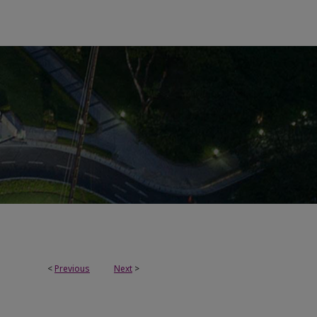
<
Previous
Next
>