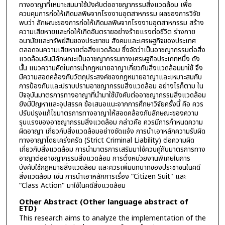
ทางอาญาที่เหมาะสมมาใช้บังคับต่ออาชญากรรมสิ่งแวดล้อม เพื่อ
ควบคุมการก่อให้เกิดมลพิษจากโรงงานอุตสาหกรรม ผลของการวิจัย
พบว่า ลักษณะของการก่อให้เกิดมลพิษจากโรงงานอุตสาหกรรม สร้าง
ความเสียหายและก่อให้เกิดอันตรายอย่างร้ายแรงต่อชีวิต ร่างกาย
อนามัยและทรัพย์สินของประชาชน สังคมและเศรษฐกิจของประเทศ
ตลอดจนความเสียหายต่อสิ่งแวดล้อม ซึ่งจัดว่าเป็นอาชญากรรมต่อสิ่ง
แวดล้อมอันมีลักษณะเป็นอาชญากรรมทางเศรษฐกิจประเภทหนึ่ง ดัง
นั้น แนวความคิดในการนำกฎหมายอาญาเกี่ยวกับสิ่งแวดล้อมมาใช้ จึง
มีความสอดคล้องกับวัตถุประสงค์ของกฎหมายอาญาและเหมาะสมกับ
การป้องกันและปราบปรามอาชญากรรมสิ่งแวดล้อม อย่างไรก็ตาม ใน
ปัจจุบันมาตรการทางอาญาที่นำมาใช้บังคับต่ออาชญากรรมสิ่งแวดล้อม
ยังมีปัญหาและอุปสรรค ข้อเสนอแนะจากการศึกษาวิจัยครั้งนี้ คือ ควร
ปรับปรุงแก้ไขมาตรการทางอาญาให้สอดคล้องกับลักษณะของความ
รุนแรงของอาชญากรรมสิ่งแวดล้อม กล่าวคือ ควรมีการกำหนดความ
ผิดอาญา เกี่ยวกับสิ่งแวดล้อมอย่างชัดแจ้ง การนำเอาหลักความรับผิด
ทางอาญาโดยเคร่งครัด (Strict Criminal Liability) ต่อความผิด
เกี่ยวกับสิ่งแวดล้อม การนำมาตรการเสริมมาใช้ควบคู่กับมาตรการทาง
อาญาต่ออาชญากรรมสิ่งแวดล้อม การตั้งหน่วยงานพิเศษในการ
บังคับใช้กฎหมายสิ่งแวดล้อม และควรเพิ่มบทบาทของประชาชนในคดี
สิ่งแวดล้อม เช่น การนำเอาหลักการเรื่อง “Citizen Suit" และ
“Class Action" มาใช้ในคดีสิ่งแวดล้อม
Other Abstract (Other language abstract of
ETD)
This research aims to analyze the implementation of the