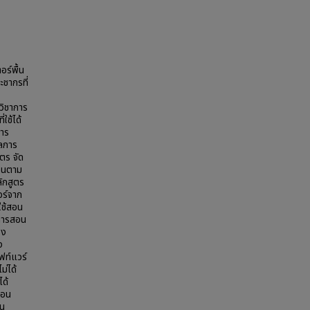
อร์พื้น
ชากรที่
ยวิชาการ
ใช้ได้
าร
ผลการ
ตร จัด
สอนตาม
ักสูตร
อร์จาก
ใช้สอน
นการสอน
อง
ง
ฟท์แวร์
่ได้
ได้
สอน
็น