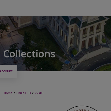
Account
>
>
Home
Chula-ETD
27405