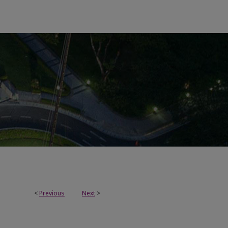
<
Previous
Next
>