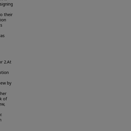
signing
o their
tion
ts
was
or 2.At
ption
iew by
cher
k of
ew,
r.
n