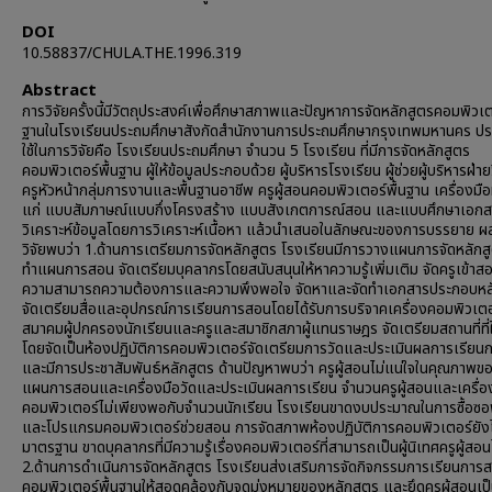
DOI
10.58837/CHULA.THE.1996.319
Abstract
การวิจัยครั้งนี้มีวัตถุประสงค์เพื่อศึกษาสภาพและปัญหาการจัดหลักสูตรคอมพิวเต
ฐานในโรงเรียนประถมศึกษาสังกัดสำนักงานการประถมศึกษากรุงเทพมหานคร ประ
ใช้ในการวิจัยคือ โรงเรียนประถมศึกษา จำนวน 5 โรงเรียน ที่มีการจัดหลักสูตร
คอมพิวเตอร์พื้นฐาน ผู้ให้ข้อมูลประกอบด้วย ผู้บริหารโรงเรียน ผู้ช่วยผู้บริหารฝ่า
ครูหัวหน้ากลุ่มการงานและพื้นฐานอาชีพ ครูผู้สอนคอมพิวเตอร์พื้นฐาน เครื่องมือที่
แก่ แบบสัมภาษณ์แบบกึ่งโครงสร้าง แบบสังเกตการณ์สอน และแบบศึกษาเอกส
วิเคราะห์ข้อมูลโดยการวิเคราะห์เนื้อหา แล้วนำเสนอในลักษณะของการบรรยาย 
วิจัยพบว่า 1.ด้านการเตรียมการจัดหลักสูตร โรงเรียนมีการวางแผนการจัดหลักสู
ทำแผนการสอน จัดเตรียมบุคลากรโดยสนับสนุนให้หาความรู้เพิ่มเติม จัดครูเข้า
ความสามารถความต้องการและความพึงพอใจ จัดหาและจัดทำเอกสารประกอบหล
จัดเตรียมสื่อและอุปกรณ์การเรียนการสอนโดยได้รับการบริจาคเครื่องคอมพิวเต
สมาคมผู้ปกครองนักเรียนและครูและสมาชิกสภาผู้แทนราษฎร จัดเตรียมสถานที่ที่
โดยจัดเป็นห้องปฏิบัติการคอมพิวเตอร์จัดเตรียมการวัดและประเมินผลการเรีย
และมีการประชาสัมพันธ์หลักสูตร ด้านปัญหาพบว่า ครูผู้สอนไม่แน่ใจในคุณภาพข
แผนการสอนและเครื่องมือวัดและประเมินผลการเรียน จำนวนครูผู้สอนและเครื่อ
คอมพิวเตอร์ไม่เพียงพอกับจำนวนนักเรียน โรงเรียนขาดงบประมาณในการซื้อซอ
และโปรแกรมคอมพิวเตอร์ช่วยสอน การจัดสภาพห้องปฏิบัติการคอมพิวเตอร์ยังไม
มาตรฐาน ขาดบุคลากรที่มีความรู้เรื่องคอมพิวเตอร์ที่สามารถเป็นผู้นิเทศครูผู้สอน
2.ด้านการดำเนินการจัดหลักสูตร โรงเรียนส่งเสริมการจัดกิจกรรมการเรียนการ
คอมพิวเตอร์พื้นฐานให้สอดคล้องกับจุดมุ่งหมายของหลักสูตร และยึดครูผู้สอนเป