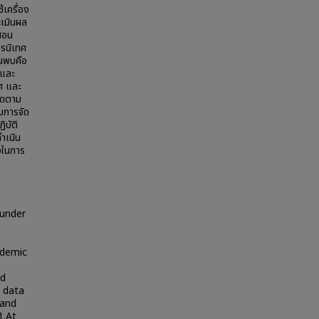
้เครื่อง
ะเมินผล
สอน
ารนิเทศ
ยนพบคือ
ดและ
ทศ และ
ิดตาม
มการจัด
ิบัติ
ำเนิน
อในการ
 under
ademic
ed
 data
 and
1.At