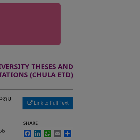
ERSITY THESES AND
TATIONS (CHULA ETD)
ระถม
Link to Full Text
SHARE
ols
Facebook
LinkedIn
WhatsApp
Email
Share