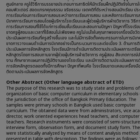
ศูนย์กลาง ครูใช้วิธีการบรรยายประกอบการสาธิตให้นักเรียนฝึกปฏิบัติจริงในการใช
คอมพิวเตอร์ สอดแทรกคุณธรรม จริยธรรม เจตคติที่ดีระหว่างสอนนักเรียน ปร
การเรียนก่อนการเรียนการสอนระหว่างการเรียนการสอน และหลังการเรียนการ
นิเทศการเรียนการสอนโดยผู้บริหารโรงเรียนและผู้ช่วยผู้บริหารฝ่ายวิชาการ วิธีก
การเรียนการสอนที่ใช้ได้แก่การเยี่ยมชั้นเรียนและสอบถามปัญหา ปัญหาที่โรงเรี
ขาดครูผู้สอนและเวลาที่ใช้สอนไม่เพียงพอ ครูไม่แน่ใจในคุณภาพของเครื่องมือวั
ประเมินผลการเรียนที่ครูสร้างขึ้นเอง และไม่มีการจัดตั้งคณะกรรมการในการนิเ
ขาดการวางแผนดำเนินการนิเทศอย่างเป็นกระบวนการและต่อเนื่อง 3. ด้านการต
ประเมินผลการจัดหลักสูตร โรงเรียนมีการดำเนินการติดตามประเมินผลการเตรีย
หลักสูตรโดยการสอบถามจากผู้ช่วยผู้บริหารฝ่ายวิชาการ ครูผู้สอน สังเกตการณ์ปฏ
งาน ศึกษาจากแผนการปฏิบัติงานของโรงเรียน และมีการติดตามประเมินผลการด
การจัดหลักสูตรตลอดทั้งปีการศึกษา ปัญหาที่พบคือ โรงเรียนขาดแคลนเครื่องมื
ติดตามประเมินผลการจัดหลักสูตร
Other Abstract (Other language abstract of ETD)
The purpose of this research was to study state and problems of
organization of basic computer curriculum in elementary schools
the jurisdiction of the office of Bangkok Primary Education. The
samples were primary schools in Bangkok used basic computer
curriculum. The obtained data were from administrators, vice ac
director, work oriented experiences head teachers, and computer
teachers. Research instruments were consisted of semi-structur
interview form, observation form, and document study form. The
were statistically analyzed by means of content analysis method
presented in table with description. The findings were as follows: 