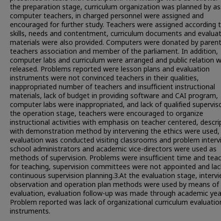
the preparation stage, curriculum organization was planned by as
computer teachers, in charged personnel were assigned and
encouraged for further study. Teachers were assigned according t
skills, needs and contentment, curriculum documents and evalua
materials were also provided. Computers were donated by paren
teachers association and member of the parliament. In addition,
computer labs and curriculum were arranged and public relation 
released. Problems reported were lesson plans and evaluation
instruments were not convinced teachers in their qualities,
inappropriated number of teachers and insufficient instructional
materials, lack of budget in providing software and CAI program,
computer labs were inappropriated, and lack of qualified supervis
the operation stage, teachers were encouraged to organize
instructional activities with emphasis on teacher centered, descri
with demonstration method by intervening the ethics were used,
evaluation was conducted visiting classrooms and problem interv
school administrators and academic vice-directors were used as
methods of supervision. Problems were insufficient time and tea
for teaching, supervision committees were not appointed and lac
continuous supervision planning.3.At the evaluation stage, intervi
observation and operation plan methods were used by means of
evaluation, evaluation follow-up was made through academic yea
Problem reported was lack of organizational curriculum evaluatio
instruments.