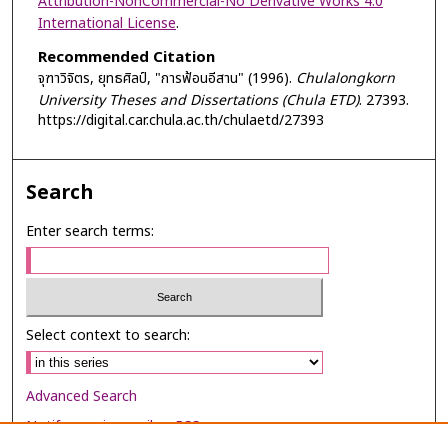
Attribution-NonCommercial-No Derivative Works 4.0
International License
.
Recommended Citation
จุฑาวิจิตร, ยุทธศิลป์, "การฟ้อนอีสาน" (1996).
Chulalongkorn
University Theses and Dissertations (Chula ETD)
. 27393.
https://digital.car.chula.ac.th/chulaetd/27393
Search
Enter search terms:
Select context to search:
Advanced Search
Notify me via email or
RSS