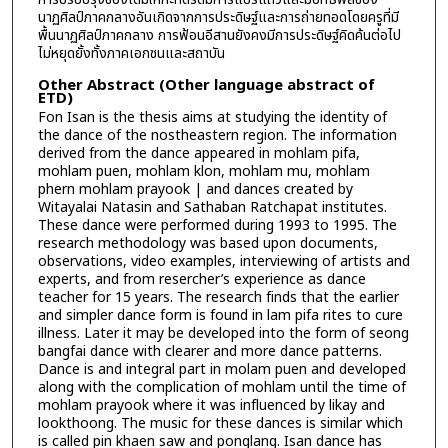
นาฏศิลป์ภาคกลางอันเกิดจากการประดิษฐ์และการถ่ายทอดโดยครูที่มี
พื้นนาฏศิลป์ภาคกลาง การฟ้อนอีสานยังคงมีการประดิษฐ์คิดค้นต่อไป
ไม่หยุดยั้งทั้งภาคเอกชนและสถาบัน
Other Abstract (Other language abstract of
ETD)
Fon Isan is the thesis aims at studying the identity of
the dance of the nostheastern region. The information
derived from the dance appeared in mohlam pifa,
mohlam puen, mohlam klon, mohlam mu, mohlam
phern mohlam prayook | and dances created by
Witayalai Natasin and Sathaban Ratchapat institutes.
These dance were performed during 1993 to 1995. The
research methodology was based upon documents,
observations, video examples, interviewing of artists and
experts, and from resercher’s experience as dance
teacher for 15 years. The research finds that the earlier
and simpler dance form is found in lam pifa rites to cure
illness. Later it may be developed into the form of seong
bangfai dance with clearer and more dance patterns.
Dance is and integral part in molam puen and developed
along with the complication of mohlam until the time of
mohlam prayook where it was influenced by likay and
lookthoong. The music for these dances is similar which
is called pin khaen saw and ponglang. Isan dance has