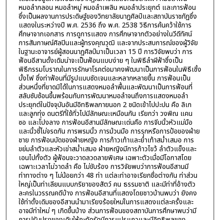
หมอลำกลอน หมอลำหมู่ หมอลำเพลิน หมอลำประยุกต์ และการฟ้อน
ซึ่งเป็นผลงานการประดิษฐ์ของวิทยาลัยนาฏศิลป์และสถาบันราชภัฏซึ่ง
แสดงในระหว่างปี พ.ศ. 2536 ถึง พ.ศ. 2538 วิธีการค้นคว้าใช้การ
ศึกษาจากเอกสาร การดูการแสดง การศึกษาจากตัวอย่างในวีดีทัศน์
การสัมภาษณ์ศิลปินและผู้ทรงคุณวุฒิ และจากประสบการณ์ของผู้วิจัย
ในฐานะอาจารย์ผู้สอนนาฏศิลป์มาเป็นเวลา 15 ปี การวิจัยพบว่า การ
ฟ้อนอีสานดั้งเดิมน่าจะเป็นฟ้อนแบบง่าย ๆ ในพิธีลำผีฟ้าซึ่งเป็น
พิธีกรรมโบราณในการรักษาโรคต่อมาคงพัฒนาเป็นการฟ้อนในพิธีเซิ้ง
บั้งไฟ ซึ่งท่าฟ้อนที่มีรูปแบบชัดเจนและหลากหลายขึ้น การฟ้อนเป็น
ส่วนหนึ่งที่ขาดมิได้ในการแสดงหมอลำพื้นและพัฒนาเป็นการฟ้อนที่
สลับซับซ้อนขึ้นพร้อมกับการพัฒนาหมอลำจนถึงการแสดงหมอลำ
ประยุกต์ในปัจจุบันอันมีอิทธิพลภายนอก 2 ชนิดเข้าไปปะปน คือ ลิเก
และลูกทุ่ง ดนตรีที่ใช้ทั่วไปมีลักษณะเหมือนกัน เรียกว่า วงพิณ แคน
ซอ และโปงลาง การฟ้อนอีสานมีลักษณะเด่นคือ การจีบนิ้วหัวแม่มือ
และนิ้วชี้ไม่จรดกัน การพรมนิ้ว การม้วนมือ การรุกหรือการป้อของฝ่าย
ชาย การฟ้อนบัดของฝ่ายหญิง การก้าวเท้าและย่ำเท้าสม่ำเสมอ การ
ขย่มลำตัวและหัวเข่าสม่ำเสมอ ฝ่ายหญิงมีการก้าวไขว้ ลำตัวแข็งและ
เอนไปทั้งตัว ผู้ฟ้อนจะวาดลวดลายพิเศษ เฉพาะตัวเมื่อมีโอกาสโดย
เฉพาะเวลาไม่วาดลำ คือ ไม่ขับร้อง การวิจัยพบว่าการฟ้อนอีสานมี
ท่าทางต่าง ๆ ไม่น้อยกว่า 48 ท่า แต่ละท่าอาจเรียกชื่อต่างกัน ท่าส่วน
ใหญ่เป็นท่าเลียนแบบกริยาของสัตว์ คน ธรรมชาติ และมีท่าที่อ้างตัว
ละครในวรรณคดีบ้าง การฟ้อนอีสานที่แสดงโดยชาวบ้านพบว่า ยังคง
ใช้ท่าดั้งเดิมของอีสานนำมาเรียงร้อยใหม่ในการแสดงแต่ละครั้งและ
อาจมีท่าใหม่ ๆ เกิดขึ้นบ้าง ส่วนการฟ้อนของสถาบันการศึกษาพบว่ามี
การปรับปรุงของเดิมให้กะทัดรัดมีการแปรแถวและมีอิทธิพลของ