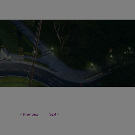
<
Previous
Next
>