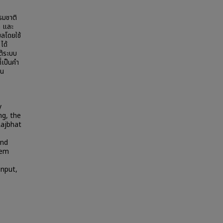
รมชาติ
า และ
ูลโดยใช้
ได้
ต้ระบบ
่เป็นคำ
อน
y
ng, the
Rajbhat
and
tem
input,