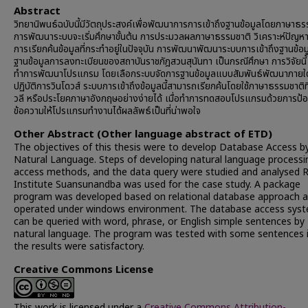
Abstract
วิทยานิพนธ์ฉบับนี้มีวัตถุประสงค์เพื่อพัฒนาการการเข้าถึงฐานข้อมูลโดยภาษาธร
การพัฒนาระบบจะเริ่มศึกษาขั้นต้น การประมวลผลภาษาธรรมชาติ วิเคราะห์ปัญห
การเรียกค้นข้อมูลที่กระทำอยู่ในปัจจุบัน การพัฒนาพัฒนาระบบการเข้าถึงฐานข้อม
ฐานข้อมูลการลงทะเบียนของสถาบันราชภัฎสวนสุนันทา เป็นกรณีศึกษา การวิจัยนี้ 
ทำการพัฒนาโปรแกรม โดยเลือกระบบจัดการฐานข้อมูลแบบสัมพันธ์พัฒนาภายใ
ปฏิบัติการวินโดวส์ ระบบการเข้าถึงข้อมูลนี้สามารถเรียกค้นโดยใช้ภาษาธรรมชาติที
วลี หรือประโยคภาษาอังกฤษอย่างง่ายได้ เมื่อทำการทดสอบโปรแกรมด้วยการป้
ข้อความให้โปรแกรมทำงานได้ผลลัพธ์เป็นที่น่าพอใจ
Other Abstract (Other language abstract of ETD)
The objectives of this thesis were to develop Database Access b
Natural Language. Steps of developing natural language processi
access methods, and the data query were studied and analysed 
Institute Suansunandba was used for the case study. A package
program was developed based on relational database approach 
operated under windows environment. The database access sys
can be queried with word, phrase, or English simple sentences by
natural language. The program was tested with some sentences 
the results were satisfactory.
Creative Commons License
This work is licensed under a
Creative Commons Attribution-