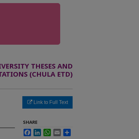
ERSITY THESES AND
TATIONS (CHULA ETD)
Link to Full Text
SHARE
Facebook
LinkedIn
WhatsApp
Email
Share