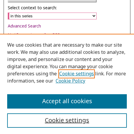
Select context to search:
Advanced Search
Notify me via email or
RSS
We use cookies that are necessary to make our site
Browse
work. We may also use additional cookies to analyze,
improve, and personalize our content and your
Collections
digital experience. You can manage your cookie
Disciplines
preferences using the
Cookie settings
link. For more
Authors
information, see our
Cookie Policy
Author Corner
Accept all cookies
Author FAQ
Cookie settings