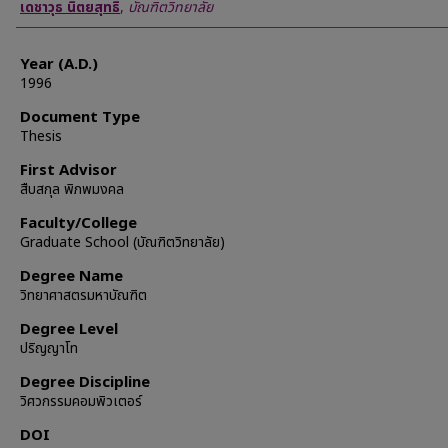
Author
เดชาวุธ นิตยสุทธิ
,
บัณฑิตวิทยาลัย
Year (A.D.)
1996
Document Type
Thesis
First Advisor
สืบสกุล พิภพมงคล
Faculty/College
Graduate School (บัณฑิตวิทยาลัย)
Degree Name
วิทยาศาสตรมหาบัณฑิต
Degree Level
ปริญญาโท
Degree Discipline
วิศวกรรมคอมพิวเตอร์
DOI