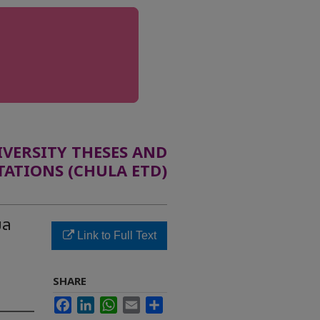
ERSITY THESES AND
TATIONS (CHULA ETD)
ูล
Link to Full Text
SHARE
Facebook
LinkedIn
WhatsApp
Email
Share