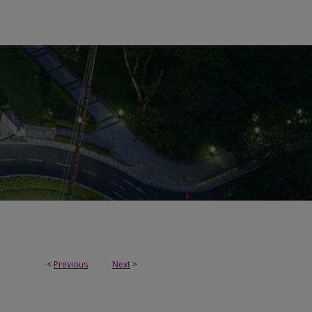
<
Previous
Next
>