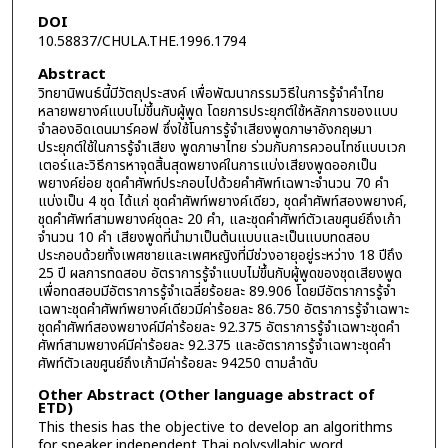
DOI
10.58837/CHULA.THE.1996.1794
Abstract
วิทยานิพนธ์นี้มีวัตถุประสงค์ เพื่อพัฒนากรรมวิธีในการรู้จำคำไทย
หลายพยางค์แบบไม่ขึ้นกับผู้พูด โดยการประยุกต์ใช้หลักการของแบบ
จำลองอิดเดนมาร์คอฟ ซึ่งใช้โนการรู้จำเสียงพูดภาษาอังกฤษมา
ประยุกต์ใช้ในการรู้จำเสียง พูดภาษาไทย ร่วมกับการควอนไทช์แบบเวก
เตอร์และวิธีการหาจุดสิ้นสุดพยางค์ในการแบ่งเสียงพูดออกเป็น
พยางค์ย่อย ชุดคำศัพท์ประกอบไปด้วยคำศัพท์เฉพาะจำนวน 70 คำ
แบ่งเป็น 4 ชุด ได้แก่ ชุดคำศัพท์พยางค์เดียว, ชุดคำศัพท์สองพยางค์,
ชุดคำศัพท์สามพยางค์ชุดละ 20 คำ, และชุดคำศัพท์ตัวเลขศูนย์ถึงเก้า
จำนวน 10 คำ เสียงพูดที่นำมาเป็นต้นแบบและเป็นแบบทดสอบ
ประกอบด้วยทั้งเพศชายและเพศหญิงที่มีช่วงอายุอยู่ระหว่าง 18 ปีถึง
25 ปี ผลการทดสอบ อัตราการรู้จำแบบไม่ขึ้นกับผู้พูดของชุดเสียงพูด
เพื่อทดสอบมีอัตราการรู้จำเฉลี่ยร้อยละ 89.906 โดยมีอัตราการรู้จำ
เฉพาะชุดคำศัพท์พยางค์เดียวมีค่าร้อยละ 86.750 อัตราการรู้จำเฉพาะ
ชุดคำศัพท์สองพยางค์มีค่าร้อยละ 92.375 อัตราการรู้จำเฉพาะชุดคำ
ศัพท์สามพยางค์มีค่าร้อยละ 92.375 และอัตราการรู้จำเฉพาะชุดคำ
ศัพท์ตัวเลขศูนย์ถึงเก้ามีค่าร้อยละ 94250 ตามลำดับ
Other Abstract (Other language abstract of
ETD)
This thesis has the objective to develop an algorithms
for speaker independent Thai polysyllabic word