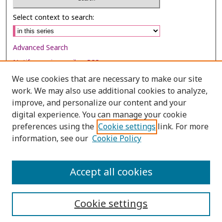
Select context to search:
Advanced Search
Notify me via email or
RSS
We use cookies that are necessary to make our site
Browse
work. We may also use additional cookies to analyze,
Collections
improve, and personalize our content and your
digital experience. You can manage your cookie
Disciplines
preferences using the
Cookie settings
link. For more
Authors
information, see our
Cookie Policy
Author Corner
Author FAQ
Accept all cookies
Cookie settings