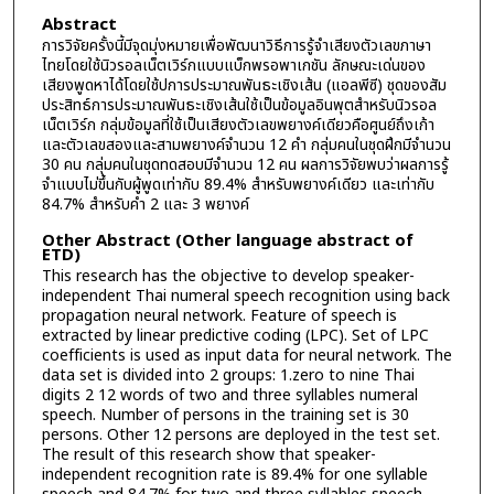
Abstract
การวิจัยครั้งนี้มีจุดมุ่งหมายเพื่อพัฒนาวิธีการรู้จำเสียงตัวเลขภาษา
ไทยโดยใช้นิวรอลเน็ตเวิร์กแบบแบ็กพรอพาเกชัน ลักษณะเด่นของ
เสียงพูดหาได้โดยใช้ปการประมาณพันธะเชิงเส้น (แอลพีซี) ชุดของสัม
ประสิทธ์การประมาณพันธะเชิงเส้นใช้เป็นข้อมูลอินพุตสำหรับนิวรอล
เน็ตเวิร์ก กลุ่มข้อมูลที่ใช้เป็นเสียงตัวเลขพยางค์เดียวคือศูนย์ถึงเก้า
และตัวเลขสองและสามพยางค์จำนวน 12 คำ กลุ่มคนในชุดฝึกมีจำนวน
30 คน กลุ่มคนในชุดทดสอบมีจำนวน 12 คน ผลการวิจัยพบว่าผลการรู้
จำแบบไม่ขึ้นกับผู้พูดเท่ากับ 89.4% สำหรับพยางค์เดียว และเท่ากับ
84.7% สำหรับคำ 2 และ 3 พยางค์
Other Abstract (Other language abstract of
ETD)
This research has the objective to develop speaker-
independent Thai numeral speech recognition using back
propagation neural network. Feature of speech is
extracted by linear predictive coding (LPC). Set of LPC
coefficients is used as input data for neural network. The
data set is divided into 2 groups: 1.zero to nine Thai
digits 2 12 words of two and three syllables numeral
speech. Number of persons in the training set is 30
persons. Other 12 persons are deployed in the test set.
The result of this research show that speaker-
independent recognition rate is 89.4% for one syllable