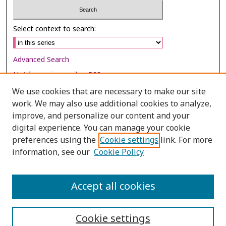
Select context to search:
Advanced Search
Notify me via email or
RSS
We use cookies that are necessary to make our site
Browse
work. We may also use additional cookies to analyze,
Collections
improve, and personalize our content and your
digital experience. You can manage your cookie
Disciplines
preferences using the
Cookie settings
link. For more
Authors
information, see our
Cookie Policy
Author Corner
Author FAQ
Accept all cookies
Cookie settings