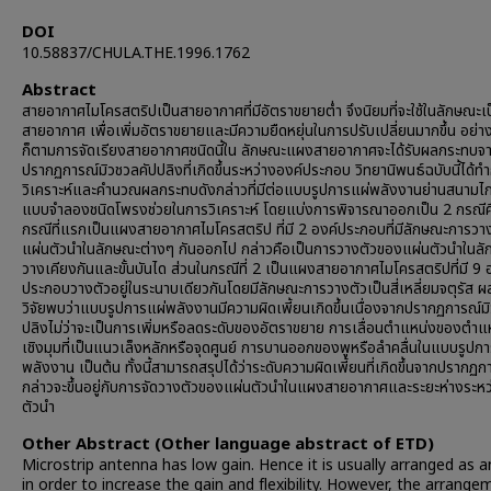
DOI
10.58837/CHULA.THE.1996.1762
Abstract
สายอากาศไมโครสตริปเป็นสายอากาศที่มีอัตราขยายต่ำ จึงนิยมที่จะใช้ในลักษณะ
สายอากาศ เพื่อเพิ่มอัตราขยายและมีความยืดหยุ่นในการปรับเปลี่ยนมากขึ้น อย่า
ก็ตามการจัดเรียงสายอากาศชนิดนี้ใน ลักษณะแผงสายอากาศจะได้รับผลกระทบจ
ปรากฏการณ์มิวชวลคัปปลิงที่เกิดขึ้นระหว่างองค์ประกอบ วิทยานิพนธ์ฉบับนี้ได้ท
วิเคราะห์และคำนวณผลกระทบดังกล่าวที่มีต่อแบบรูปการแผ่พลังงานย่านสนามไก
แบบจำลองชนิดโพรงช่วยในการวิเคราะห์ โดยแบ่งการพิจารณาออกเป็น 2 กรณีค
กรณีที่แรกเป็นแผงสายอากาศไมโครสตริป ที่มี 2 องค์ประกอบที่มีลักษณะการวา
แผ่นตัวนำในลักษณะต่างๆ กันออกไป กล่าวคือเป็นการวางตัวของแผ่นตัวนำในล
วางเคียงกันและขั้นบันได ส่วนในกรณีที่ 2 เป็นแผงสายอากาศไมโครสตริปที่มี 9 
ประกอบวางตัวอยู่ในระนาบเดียวกันโดยมีลักษณะการวางตัวเป็นสี่เหลี่ยมจตุรัส 
วิจัยพบว่าแบบรูปการแผ่พลังงานมีความผิดเพี้ยนเกิดขึ้นเนื่องจากปรากฏการณ์ม
ปลิงไม่ว่าจะเป็นการเพิ่มหรือลดระดับของอัตราขยาย การเลื่อนตำแหน่งของตำแ
เชิงมุมที่เป็นแนวเล็งหลักหรือจุดศูนย์ การบานออกของพูหรือลำคลื่นในแบบรูปกา
พลังงาน เป็นต้น ทั้งนี้สามารถสรุปได้ว่าระดับความผิดเพี้ยนที่เกิดขึ้นจากปรากฏก
กล่าวจะขึ้นอยู่กับการจัดวางตัวของแผ่นตัวนำในแผงสายอากาศและระยะห่างระหว
ตัวนำ
Other Abstract (Other language abstract of ETD)
Microstrip antenna has low gain. Hence it is usually arranged as a
in order to increase the gain and flexibility. However, the arrange