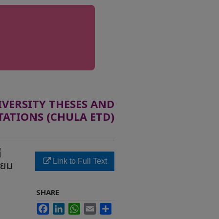
ERSITY THESES AND
TATIONS (CHULA ETD)
่
Link to Full Text
่ยม
SHARE
Facebook
LinkedIn
WhatsApp
Email
Share