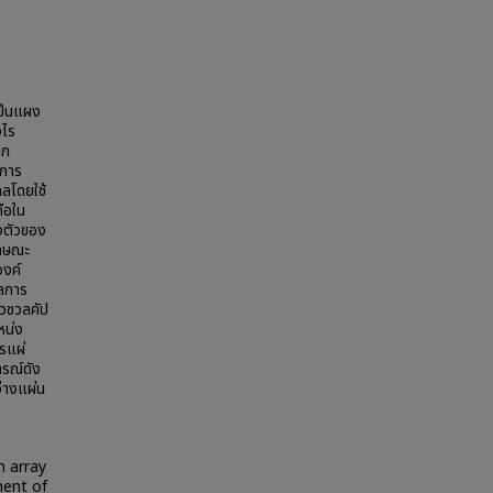
เป็นแผง
งไร
าก
ำการ
ลโดยใช้
ือใน
งตัวของ
ักษณะ
องค์
ผลการ
ิวชวลคัป
หน่ง
รแผ่
ารณ์ดัง
่างแผ่น
n array
ment of