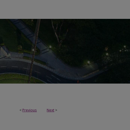
<
Previous
Next
>