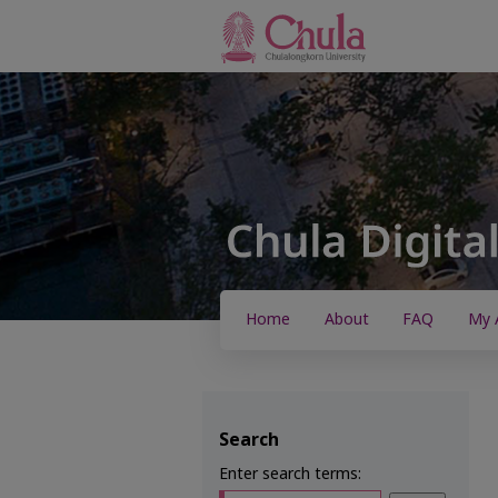
Home
About
FAQ
My 
Search
Enter search terms: