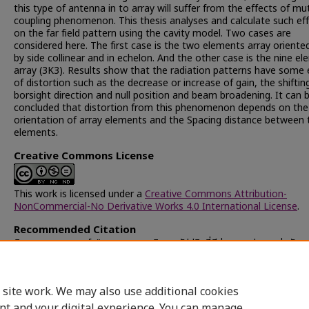
this type of antenna in to array will suffer from the effects of mu
coupling phenomenon. This thesis analyses and calculate such ef
on the far field pattern using the cavity model. Two cases are
considered here. The first case is the two elements array oriente
by side collinear and in echelon. And the other case is the nine e
array (3K3). Results show that the radiation patterns have some 
of distortion such as the decrease or increase of gain, the shiftin
borsight direction and null position and beam broadening. It can 
concluded that distortion from this phenomenon depends on the
orientation of array elements and the Spacing distance between 
elements.
Creative Commons License
This work is licensed under a
Creative Commons Attribution-
NonCommercial-No Derivative Works 4.0 International License
.
Recommended Citation
มิตรเกษม, เสกสรรค์, "ผลกระทบของมิวชวลคัปปลิงที่มีต่อแบบรูปการแผ่พลังง
แผงสายอากาศไมโครสตริปรูปสี่เหลี่ยมผืนผ้า" (1996).
Chulalongkorn Univ
Theses and Dissertations (Chula ETD)
. 27314.
https://digital.car.chula.ac.th/chulaetd/27314
 site work. We may also use additional cookies
nt and your digital experience. You can manage