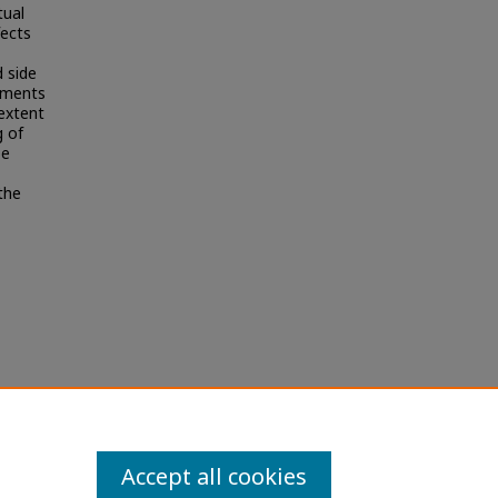
tual
fects
d side
lements
extent
g of
be
the
าน ของ
ersity
Accept all cookies